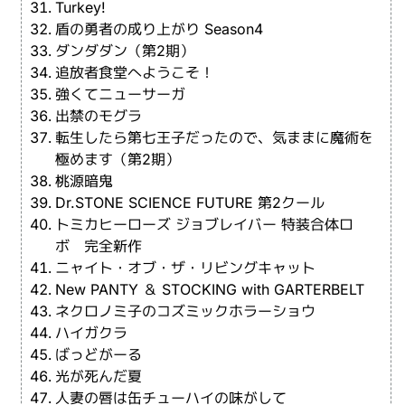
Turkey!
盾の勇者の成り上がり Season4
ダンダダン（第2期）
追放者食堂へようこそ！
強くてニューサーガ
出禁のモグラ
転生したら第七王子だったので、気ままに魔術を
極めます（第2期）
桃源暗鬼
Dr.STONE SCIENCE FUTURE 第2クール
トミカヒーローズ ジョブレイバー 特装合体ロ
ボ 完全新作
ニャイト・オブ・ザ・リビングキャット
New PANTY ＆ STOCKING with GARTERBELT
ネクロノミ子のコズミックホラーショウ
ハイガクラ
ばっどがーる
光が死んだ夏
人妻の唇は缶チューハイの味がして