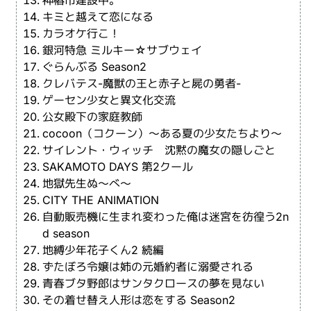
キミと越えて恋になる
カラオケ行こ！
銀河特急 ミルキー☆サブウェイ
ぐらんぶる Season2
クレバテス-魔獣の王と赤子と屍の勇者-
ゲーセン少女と異文化交流
公女殿下の家庭教師
cocoon（コクーン）～ある夏の少女たちより～
サイレント・ウィッチ 沈黙の魔女の隠しごと
SAKAMOTO DAYS 第2クール
地獄先生ぬ～べ～
CITY THE ANIMATION
自動販売機に生まれ変わった俺は迷宮を彷徨う2n
d season
地縛少年花子くん2 続編
ずたぼろ令嬢は姉の元婚約者に溺愛される
青春ブタ野郎はサンタクロースの夢を見ない
その着せ替え人形は恋をする Season2