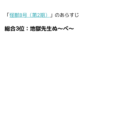
「
怪獣8号（第2期）
」のあらすじ
総合3位：地獄先生ぬ～べ～