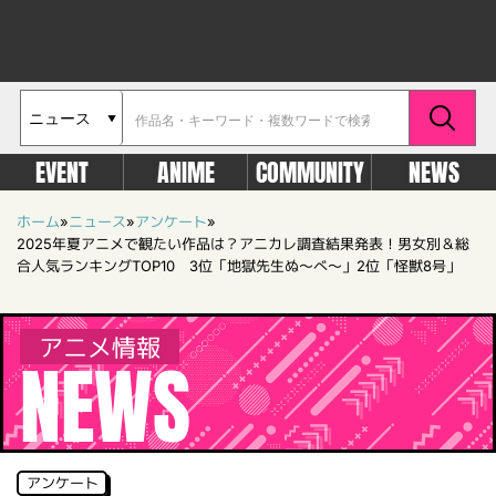
EVENT
ANIME
COMMUNITY
NEWS
ホーム
»
ニュース
»
アンケート
»
2025年夏アニメで観たい作品は？アニカレ調査結果発表！男女別＆総
合人気ランキングTOP10 3位「地獄先生ぬ～べ～」2位「怪獣8号」
アニメ情報
NEWS
アンケート