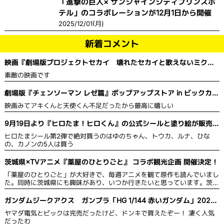
「進撃の巨人× サンシャインシティプリンスホ
テル」のコラボレーションが12月1日から開催
2025/12/01(月)
新着コメント
映画『劇場版プロジェクトセカイ 壊れたセカイと歌えないミク』
舞台挨拶＆全国ライブビューイング開催決定！
素敵の映画です
劇場版『チェンソーマン レゼ篇』ポップアップストア in ビックカメ
ラ
映画みてアキくんと天使くん不足だったから最高に嬉しい
9月19日より『ヒロたま！ヒロくん』の公式シールと塗り絵が販売を
開始！
ヒロたまシール第2弾で絶対買うのはゆのちゃん、トウカ、ルナ、ひな
の、カノンの5人は買う
茨城県×TVアニメ『薬屋のひとりごと』 コラボ観光企画 開催決定！
「薬屋のひとりごと」が大好きで、毎週アニメを観て原作も読んでいまし
た。同時に茨城県にも興味があり、いつか行きたいと思っています。茨城
県は自然豊かで綺麗な草花が多いので、薬や草花に詳しい猫猫 がPRする
のにぴったりだと思います。スタンプを集めて限定グッズももらえるの
ガンダムジークアクス ガンプラ「HG 1/144 赤いガンダム」2025
で、作品のファンにとっては茨城県の観光名所を見て回り、同時にグッズ
年5月発売
ヤマダ電気とビックは完売だったけど、ドンキで買えたぞー！ 凄く人気
ももらえるのでお得だと思います。
だったわ