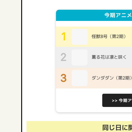
今期アニメ
1
怪獣8号（第2期）
2
薫る花は凛と咲く
3
ダンダダン（第2期
>> 今期
同じ日に