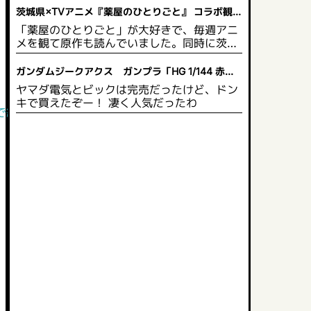
茨城県×TVアニメ『薬屋のひとりごと』 コラボ観光
企画 開催決定！
「薬屋のひとりごと」が大好きで、毎週アニ
メを観て原作も読んでいました。同時に茨城
県にも興味があり、いつか行きたいと思って
います。茨城県は自然豊かで綺麗な草花が多
ガンダムジークアクス ガンプラ「HG 1/144 赤い
いので、薬や草花に詳しい猫猫 がPRするの
ガンダム」2025年5月発売
ヤマダ電気とビックは完売だったけど、ドン
にぴったりだと思います。スタンプを集めて
キで買えたぞー！ 凄く人気だったわ
限定グッズももらえるので、作品のファンに
で終わるｗｗｗｗｗ
とっては茨城県の観光名所を見て回り、同時
にグッズももらえるのでお得だと思います。