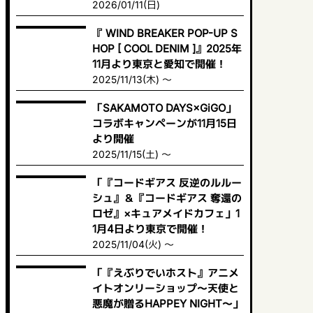
2026/01/11(日)
『 WIND BREAKER POP-UP S
HOP [ COOL DENIM ]』2025年
11月より東京と愛知で開催！
2025/11/13(木) ～
「SAKAMOTO DAYS×GiGO」
コラボキャンペーンが11月15日
より開催
2025/11/15(土) ～
「『コードギアス 反逆のルルー
シュ』＆『コードギアス 奪還の
ロゼ』×キュアメイドカフェ」1
1月4日より東京で開催！
2025/11/04(火) ～
「『えぶりでいホスト』アニメ
イトオンリーショップ〜天使と
悪魔が贈るHAPPEY NIGHT〜」