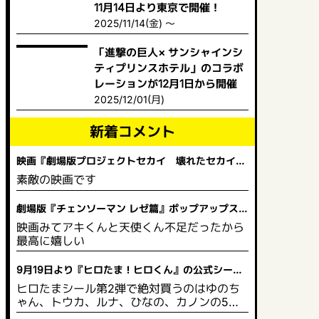
11月14日より東京で開催！
2025/11/14(金) ～
「進撃の巨人× サンシャインシ
ティプリンスホテル」のコラボ
レーションが12月1日から開催
2025/12/01(月)
新着コメント
映画『劇場版プロジェクトセカイ 壊れたセカイと
歌えないミク』 舞台挨拶＆全国ライブビューイング
素敵の映画です
開催決定！
劇場版『チェンソーマン レゼ篇』ポップアップスト
ア in ビックカメラ
映画みてアキくんと天使くん不足だったから
最高に嬉しい
9月19日より『ヒロたま！ヒロくん』の公式シール
と塗り絵が販売を開始！
ヒロたまシール第2弾で絶対買うのはゆのち
ゃん、トウカ、ルナ、ひなの、カノンの5人
は買う