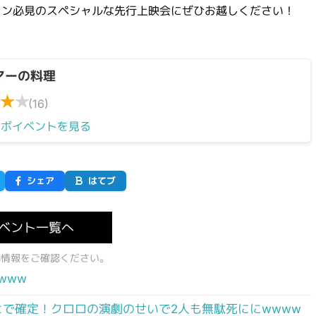
ァン必見のスペシャルな先行上映会にぜひお越しください！
マーの料理
★
★
(16)
ラボイベントを見る
シェア
はてブ
ベント一覧へ
式情報をご確認ください。
www
ヒで確定！クロロの演劇のせいで2人も無駄死ににwwww