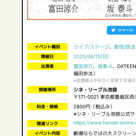
ツイート
ライブ/ステージ
、
配信/放送
イベント種別
2025/06/15(日)
開催日
富田涼介
、
坂泰斗
、DXTE
出演者
福田歩汰）
※登壇者は予告なく変更する場
シネ・リーブル池袋
開催場所
〒171-0021 東京都豊島区
2800円（税込み）
料金・価格
※シネ・リーブル池袋公式サ
https://www.fermat-anime.
関連リンク
劇場ならではの大スクリーン
イベント内容