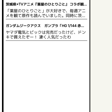
茨城県×TVアニメ『薬屋のひとりごと』 コラボ観光
企画 開催決定！
「薬屋のひとりごと」が大好きで、毎週アニ
メを観て原作も読んでいました。同時に茨城
県にも興味があり、いつか行きたいと思って
います。茨城県は自然豊かで綺麗な草花が多
ガンダムジークアクス ガンプラ「HG 1/144 赤い
いので、薬や草花に詳しい猫猫 がPRするの
ガンダム」2025年5月発売
ヤマダ電気とビックは完売だったけど、ドン
にぴったりだと思います。スタンプを集めて
キで買えたぞー！ 凄く人気だったわ
限定グッズももらえるので、作品のファンに
とっては茨城県の観光名所を見て回り、同時
にグッズももらえるのでお得だと思います。