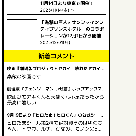
11月14日より東京で開催！
2025/11/14(金) ～
「進撃の巨人× サンシャインシ
ティプリンスホテル」のコラボ
レーションが12月1日から開催
2025/12/01(月)
新着コメント
映画『劇場版プロジェクトセカイ 壊れたセカイと
歌えないミク』 舞台挨拶＆全国ライブビューイング
素敵の映画です
開催決定！
劇場版『チェンソーマン レゼ篇』ポップアップスト
ア in ビックカメラ
映画みてアキくんと天使くん不足だったから
最高に嬉しい
9月19日より『ヒロたま！ヒロくん』の公式シール
と塗り絵が販売を開始！
ヒロたまシール第2弾で絶対買うのはゆのち
ゃん、トウカ、ルナ、ひなの、カノンの5人
は買う