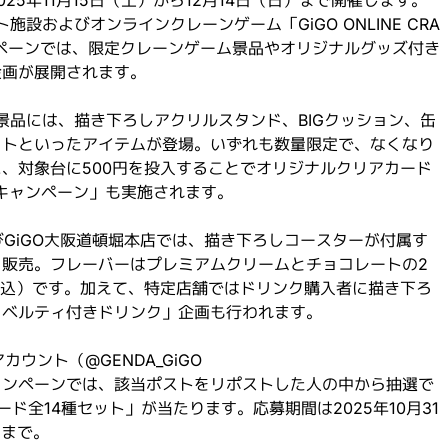
施設およびオンラインクレーンゲーム「GiGO ONLINE CRA
ペーンでは、限定クレーンゲーム景品やオリジナルグッズ付き
企画が展開されます。
ム景品には、描き下ろしアクリルスタンド、BIGクッション、缶
ットといったアイテムが登場。いずれも数量限定で、なくなり
、対象台に500円を投入することでオリジナルクリアカード
キャンペーン」も実施されます。
びGiGO大阪道頓堀本店では、描き下ろしコースターが付属す
販売。フレーバーはプレミアムクリームとチョコレートの2
税込）です。加えて、特定店舗ではドリンク購入者に描き下ろ
ノベルティ付きドリンク」企画も行われます。
カウント（@GENDA_GiGO
ャンペーンでは、該当ポストをリポストした人の中から抽選で
ド全14種セット」が当たります。応募期間は2025年10月31
）まで。