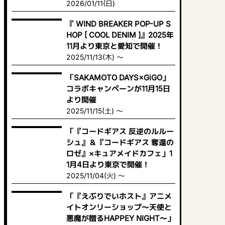
2026/01/11(日)
『 WIND BREAKER POP-UP S
HOP [ COOL DENIM ]』2025年
11月より東京と愛知で開催！
2025/11/13(木) ～
「SAKAMOTO DAYS×GiGO」
コラボキャンペーンが11月15日
より開催
2025/11/15(土) ～
「『コードギアス 反逆のルルー
シュ』＆『コードギアス 奪還の
ロゼ』×キュアメイドカフェ」1
1月4日より東京で開催！
2025/11/04(火) ～
「『えぶりでいホスト』アニメ
イトオンリーショップ〜天使と
悪魔が贈るHAPPEY NIGHT〜」