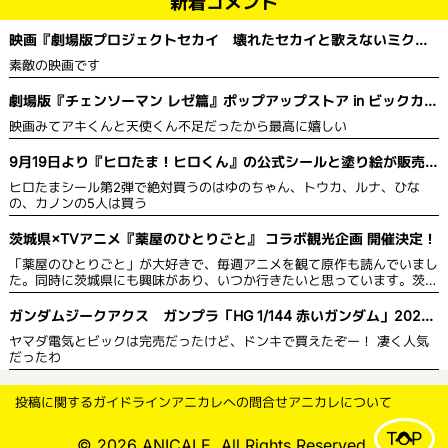
新着コメント
映画『劇場版プロジェクトセカイ 壊れたセカイと歌えないミク』
舞台挨拶＆全国ライブビューイング開催決定！
素敵の映画です
劇場版『チェンソーマン レゼ篇』ポップアップストア in ビックカメ
ラ
映画みてアキくんと天使くん不足だったから最高に嬉しい
9月19日より『ヒロたま！ヒロくん』の公式シールと塗り絵が販売を
開始！
ヒロたまシール第2弾で絶対買うのはゆのちゃん、トウカ、ルナ、ひな
の、カノンの5人は買う
茨城県×TVアニメ『薬屋のひとりごと』 コラボ観光企画 開催決定！
「薬屋のひとりごと」が大好きで、毎週アニメを観て原作も読んでいまし
た。同時に茨城県にも興味があり、いつか行きたいと思っています。茨城
県は自然豊かで綺麗な草花が多いので、薬や草花に詳しい猫猫 がPRする
のにぴったりだと思います。スタンプを集めて限定グッズももらえるの
ガンダムジークアクス ガンプラ「HG 1/144 赤いガンダム」2025
で、作品のファンにとっては茨城県の観光名所を見て回り、同時にグッズ
年5月発売
ヤマダ電気とビックは完売だったけど、ドンキで買えたぞー！ 凄く人気
ももらえるのでお得だと思います。
だったわ
投稿に関するガイドライン
アニカレへの問合せ
アニカレについて
TOP
© 2026 ANICALE. All Rights Reserved.