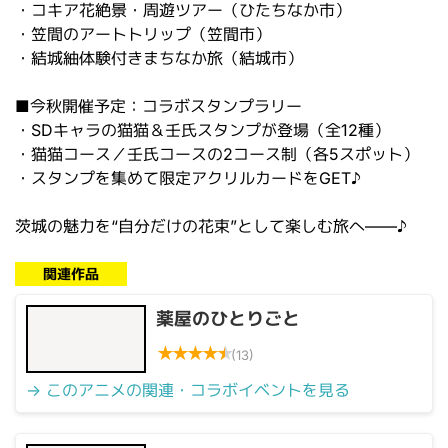
・コキア花絶景・周遊ツアー（ひたちなか市）
・笠間のアートトリップ（笠間市）
・結城紬体験付きまちなか旅（結城市）
■今秋開催予定：コラボスタンプラリー
・SDキャラの猫猫＆壬氏スタンプが登場（全12種）
・猫猫コース／壬氏コースの2コース制（各5スポット）
・スタンプを集めて限定アクリルカードをGET♪
茨城の魅力を“自分だけの花束”として楽しむ旅へ――♪
関連作品
薬屋のひとりごと
★
★
★
★
★
(13)
→ このアニメの関連・コラボイベントを見る