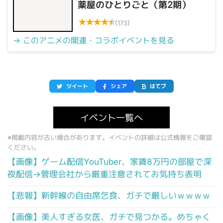
薬屋のひとりごと（第2期）
★
★
★
★
★
(173)
→ このアニメの関連・コラボイベントを見る
ツイート
シェア
はてブ
イベント一覧へ
※掲載内容が古い場合があります。イベントの詳細は公式情報をご確認
ください。
【画像】ゲーム配信YouTuber、家賃8万円の部屋で深
夜配信→管理会社から厳重注意されてお気持ち表明
【悲報】新幹線の自由席乞食、ガチで厳しいｗｗｗｗ
【画像】美人すぎる女医、ガチで見つかる。めちゃく