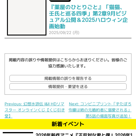
『薬屋のひとりごと』「猫猫、
壬氏と巡る四季」第2章9月ビジ
ュアル公開＆2025ハロウィン企
画始動
2025/09/22 (月)
掲載内容の誤りや情報提供はこちらからお送りください。皆様のご
協力感謝いたします。
掲載情報の誤りを報告する
情報提供・要望を送る
Previous:
幻想水滸伝 I&II HDリマ
Next:
コンビニプリント「ずたぼろ
スター オンラインくじ【くじ引き
令嬢は姉の元婚約者に溺愛される」
投稿ナビゲーション
堂】
第5話の場面写真が追加！
新着イベント
2026年新作アニメ『正反対な君と僕』2026年1