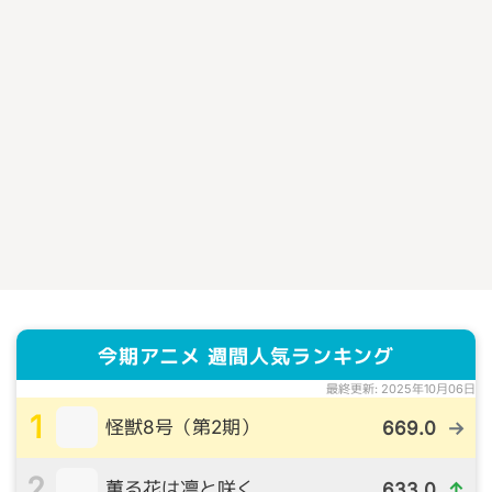
今期アニメ 週間人気ランキング
最終更新: 2025年10月06日
1
怪獣8号（第2期）
669.0
→
2
薫る花は凛と咲く
633.0
↑