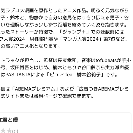
人気ラブコメ漫画を原作としたアニメ作品。明るく元気ながら
女子・鈴木と、物静かで自分の意見をはっきり伝える男子・谷
互いを理解しながら少しずつ距離を縮めていく姿を描きます。
添ったストーリーが特徴で、「ジャンプ＋」での連載時には
ク大賞2024」男性部門賞や「マンガ大賞2024」第7位など、
度の高いアニメ化となります。
ラックが担当し、監督は長友孝和。音楽はtofubeatsが手掛
紗弓、坂田将吾をはじめ、楠木ともりや谷口夢奈ら実力派声優
AS TASTAによる「ピュア feat. 橋本絵莉子」です。
信は「ABEMAプレミアム」および「広告つきABEMAプレミ
公式サイトまたは番組ページで確認できます。
な君と僕
★
★
(0)