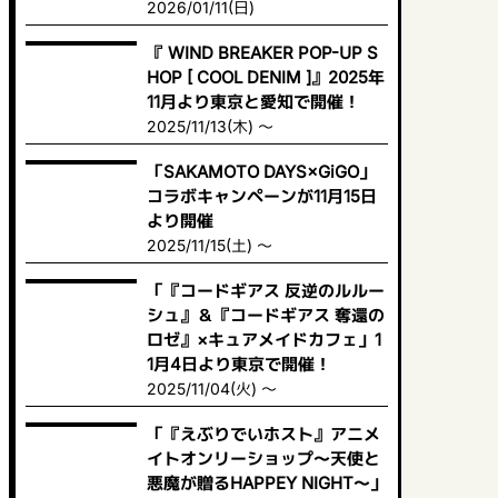
2026/01/11(日)
『 WIND BREAKER POP-UP S
HOP [ COOL DENIM ]』2025年
11月より東京と愛知で開催！
2025/11/13(木) ～
「SAKAMOTO DAYS×GiGO」
コラボキャンペーンが11月15日
より開催
2025/11/15(土) ～
「『コードギアス 反逆のルルー
シュ』＆『コードギアス 奪還の
ロゼ』×キュアメイドカフェ」1
1月4日より東京で開催！
2025/11/04(火) ～
「『えぶりでいホスト』アニメ
イトオンリーショップ〜天使と
悪魔が贈るHAPPEY NIGHT〜」