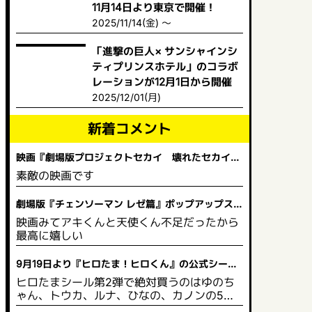
11月14日より東京で開催！
2025/11/14(金) ～
「進撃の巨人× サンシャインシ
ティプリンスホテル」のコラボ
レーションが12月1日から開催
2025/12/01(月)
新着コメント
映画『劇場版プロジェクトセカイ 壊れたセカイと
歌えないミク』 舞台挨拶＆全国ライブビューイング
素敵の映画です
開催決定！
劇場版『チェンソーマン レゼ篇』ポップアップスト
ア in ビックカメラ
映画みてアキくんと天使くん不足だったから
最高に嬉しい
9月19日より『ヒロたま！ヒロくん』の公式シール
と塗り絵が販売を開始！
ヒロたまシール第2弾で絶対買うのはゆのち
ゃん、トウカ、ルナ、ひなの、カノンの5人
は買う