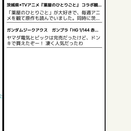
茨城県×TVアニメ『薬屋のひとりごと』 コラボ観光
企画 開催決定！
「薬屋のひとりごと」が大好きで、毎週アニ
メを観て原作も読んでいました。同時に茨城
県にも興味があり、いつか行きたいと思って
います。茨城県は自然豊かで綺麗な草花が多
ガンダムジークアクス ガンプラ「HG 1/144 赤い
いので、薬や草花に詳しい猫猫 がPRするの
ガンダム」2025年5月発売
ヤマダ電気とビックは完売だったけど、ドン
にぴったりだと思います。スタンプを集めて
キで買えたぞー！ 凄く人気だったわ
限定グッズももらえるので、作品のファンに
とっては茨城県の観光名所を見て回り、同時
にグッズももらえるのでお得だと思います。
たい。」