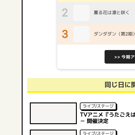
2
薫る花は凛と咲く
3
ダンダダン（第2期
>> 今期
同じ日に
ライブ/ステージ
TVアニメ『うたごえはミルフィ
－ 開催決定
ライブ/ステージ