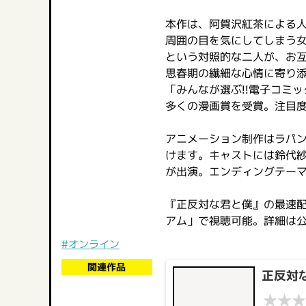
本作は、阿賀沢紅茶による
周囲の目を気にしてしまう
という対照的な二人が、お
思春期の繊細な心情に寄り
「みんなが選ぶ!!電子コミッ
多くの漫画賞を受賞。注目
アニメーション制作はラパント
けます。キャストには鈴代
が出演。エンディングテーマはP
『正反対な君と僕』の最速配
アム」で視聴可能。詳細は
#オンライン
関連作品
正反対
★
★
★