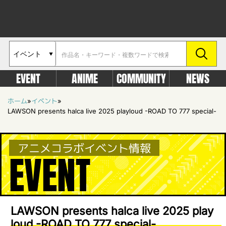
EVENT
ANIME
COMMUNITY
NEWS
ホーム
»
イベント
»
LAWSON presents halca live 2025 playloud -ROAD TO 777 special-
アニメコラボイベント情報
EVENT
LAWSON presents halca live 2025 play
loud -ROAD TO 777 special-