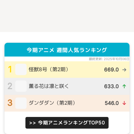
今期アニメ 週間人気ランキング
最終更新: 2025年10月06日
1
怪獣8号（第2期）
669.0
→
2
薫る花は凛と咲く
633.0
↑
3
ダンダダン（第2期）
546.0
↓
>> 今期アニメランキングTOP50