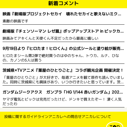
新着コメント
映画『劇場版プロジェクトセカイ 壊れたセカイと歌えないミク』
舞台挨拶＆全国ライブビューイング開催決定！
素敵の映画です
劇場版『チェンソーマン レゼ篇』ポップアップストア in ビックカメ
ラ
映画みてアキくんと天使くん不足だったから最高に嬉しい
9月19日より『ヒロたま！ヒロくん』の公式シールと塗り絵が販売を
開始！
ヒロたまシール第2弾で絶対買うのはゆのちゃん、トウカ、ルナ、ひな
の、カノンの5人は買う
茨城県×TVアニメ『薬屋のひとりごと』 コラボ観光企画 開催決定！
「薬屋のひとりごと」が大好きで、毎週アニメを観て原作も読んでいまし
た。同時に茨城県にも興味があり、いつか行きたいと思っています。茨城
県は自然豊かで綺麗な草花が多いので、薬や草花に詳しい猫猫 がPRする
のにぴったりだと思います。スタンプを集めて限定グッズももらえるの
ガンダムジークアクス ガンプラ「HG 1/144 赤いガンダム」2025
で、作品のファンにとっては茨城県の観光名所を見て回り、同時にグッズ
年5月発売
ヤマダ電気とビックは完売だったけど、ドンキで買えたぞー！ 凄く人気
ももらえるのでお得だと思います。
だったわ
投稿に関するガイドライン
アニカレへの問合せ
アニカレについて