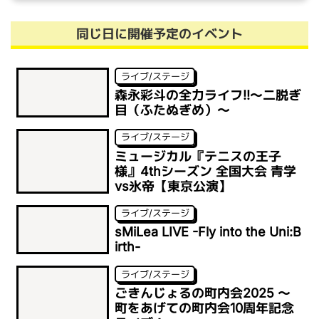
同じ日に開催予定のイベント
ライブ/ステージ
森永彩斗の全力ライフ!!〜二脱ぎ
目（ふたぬぎめ）〜
ライブ/ステージ
ミュージカル『テニスの王子
様』4thシーズン 全国大会 青学
vs氷帝【東京公演】
ライブ/ステージ
sMiLea LIVE -Fly into the Uni:B
irth-
ライブ/ステージ
ごきんじょるの町内会2025 ～
町をあげての町内会10周年記念