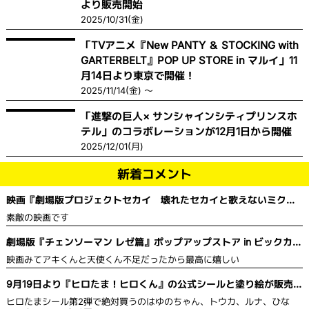
より販売開始
2025/10/31(金)
「TVアニメ『New PANTY ＆ STOCKING with
GARTERBELT』POP UP STORE in マルイ」11
月14日より東京で開催！
2025/11/14(金) ～
「進撃の巨人× サンシャインシティプリンスホ
テル」のコラボレーションが12月1日から開催
2025/12/01(月)
新着コメント
映画『劇場版プロジェクトセカイ 壊れたセカイと歌えないミク』
舞台挨拶＆全国ライブビューイング開催決定！
素敵の映画です
劇場版『チェンソーマン レゼ篇』ポップアップストア in ビックカメ
ラ
映画みてアキくんと天使くん不足だったから最高に嬉しい
9月19日より『ヒロたま！ヒロくん』の公式シールと塗り絵が販売を
開始！
ヒロたまシール第2弾で絶対買うのはゆのちゃん、トウカ、ルナ、ひな