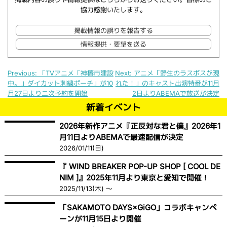
協力感謝いたします。
掲載情報の誤りを報告する
情報提供・要望を送る
Previous:
「TVアニメ「神椿市建設
Next:
アニメ「野生のラスボスが現
中。」ダイカット刺繍ポーチ」が10
れた！」のキャスト出演特番が11月
投稿ナビゲーション
月27日より二次予約を開始
2日よりABEMAで放送が決定
新着イベント
2026年新作アニメ『正反対な君と僕』2026年1
月11日よりABEMAで最速配信が決定
2026/01/11(日)
『 WIND BREAKER POP-UP SHOP [ COOL DE
NIM ]』2025年11月より東京と愛知で開催！
2025/11/13(木) ～
「SAKAMOTO DAYS×GiGO」コラボキャンペ
ーンが11月15日より開催