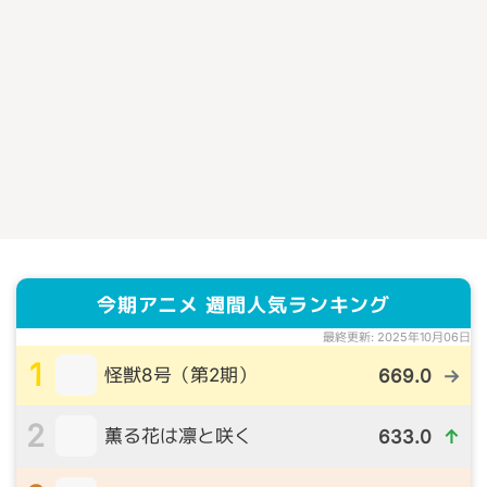
今期アニメ 週間人気ランキング
最終更新: 2025年10月06日
1
怪獣8号（第2期）
669.0
→
2
薫る花は凛と咲く
633.0
↑