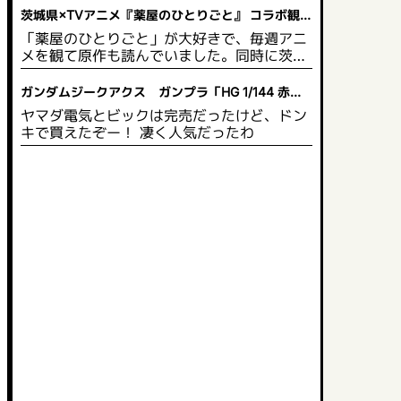
茨城県×TVアニメ『薬屋のひとりごと』 コラボ観光
企画 開催決定！
「薬屋のひとりごと」が大好きで、毎週アニ
メを観て原作も読んでいました。同時に茨城
県にも興味があり、いつか行きたいと思って
います。茨城県は自然豊かで綺麗な草花が多
ガンダムジークアクス ガンプラ「HG 1/144 赤い
いので、薬や草花に詳しい猫猫 がPRするの
ガンダム」2025年5月発売
ヤマダ電気とビックは完売だったけど、ドン
にぴったりだと思います。スタンプを集めて
キで買えたぞー！ 凄く人気だったわ
限定グッズももらえるので、作品のファンに
とっては茨城県の観光名所を見て回り、同時
にグッズももらえるのでお得だと思います。