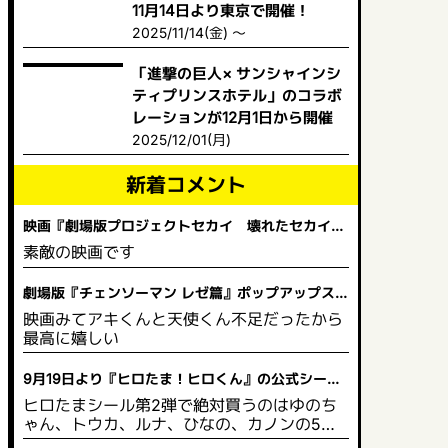
11月14日より東京で開催！
2025/11/14(金) ～
「進撃の巨人× サンシャインシ
ティプリンスホテル」のコラボ
レーションが12月1日から開催
2025/12/01(月)
新着コメント
映画『劇場版プロジェクトセカイ 壊れたセカイと
歌えないミク』 舞台挨拶＆全国ライブビューイング
素敵の映画です
開催決定！
劇場版『チェンソーマン レゼ篇』ポップアップスト
ア in ビックカメラ
映画みてアキくんと天使くん不足だったから
最高に嬉しい
9月19日より『ヒロたま！ヒロくん』の公式シール
と塗り絵が販売を開始！
ヒロたまシール第2弾で絶対買うのはゆのち
ゃん、トウカ、ルナ、ひなの、カノンの5人
は買う