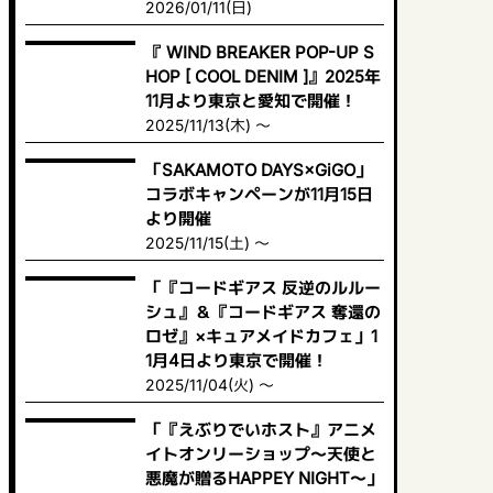
2026/01/11(日)
『 WIND BREAKER POP-UP S
HOP [ COOL DENIM ]』2025年
11月より東京と愛知で開催！
2025/11/13(木) ～
「SAKAMOTO DAYS×GiGO」
コラボキャンペーンが11月15日
より開催
2025/11/15(土) ～
「『コードギアス 反逆のルルー
シュ』＆『コードギアス 奪還の
ロゼ』×キュアメイドカフェ」1
1月4日より東京で開催！
2025/11/04(火) ～
「『えぶりでいホスト』アニメ
イトオンリーショップ〜天使と
悪魔が贈るHAPPEY NIGHT〜」