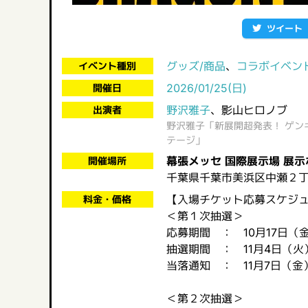
ツイート
グッズ/商品
、
コラボイベン
イベント種別
2026/01/25(日)
開催日
野沢雅子
、影山ヒロノブ
出演者
野沢雅子「新展開超発表！ ゲ
テージ」
幕張メッセ 国際展示場 展示
開催場所
千葉県千葉市美浜区中瀬２丁
【入場チケット応募スケジ
料金・価格
＜第１次抽選＞
応募期間 ： 10月17日（金）
抽選期間 ： 11月4日（火
当落通知 ： 11月7日（金）
＜第２次抽選＞