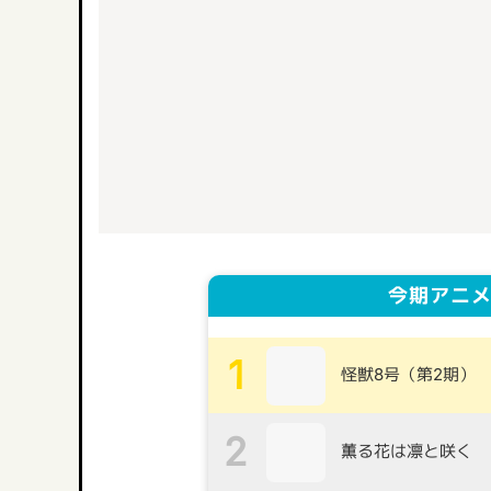
今期アニメ
1
怪獣8号（第2期）
2
薫る花は凛と咲く