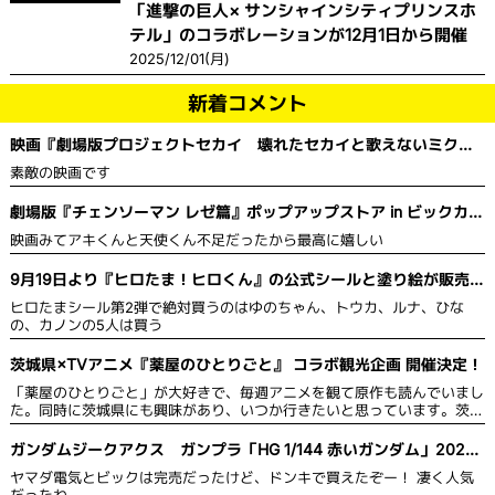
「進撃の巨人× サンシャインシティプリンスホ
テル」のコラボレーションが12月1日から開催
2025/12/01(月)
新着コメント
映画『劇場版プロジェクトセカイ 壊れたセカイと歌えないミク』
舞台挨拶＆全国ライブビューイング開催決定！
素敵の映画です
劇場版『チェンソーマン レゼ篇』ポップアップストア in ビックカメ
ラ
映画みてアキくんと天使くん不足だったから最高に嬉しい
9月19日より『ヒロたま！ヒロくん』の公式シールと塗り絵が販売を
開始！
ヒロたまシール第2弾で絶対買うのはゆのちゃん、トウカ、ルナ、ひな
の、カノンの5人は買う
茨城県×TVアニメ『薬屋のひとりごと』 コラボ観光企画 開催決定！
「薬屋のひとりごと」が大好きで、毎週アニメを観て原作も読んでいまし
た。同時に茨城県にも興味があり、いつか行きたいと思っています。茨城
県は自然豊かで綺麗な草花が多いので、薬や草花に詳しい猫猫 がPRする
のにぴったりだと思います。スタンプを集めて限定グッズももらえるの
ガンダムジークアクス ガンプラ「HG 1/144 赤いガンダム」2025
で、作品のファンにとっては茨城県の観光名所を見て回り、同時にグッズ
年5月発売
ヤマダ電気とビックは完売だったけど、ドンキで買えたぞー！ 凄く人気
ももらえるのでお得だと思います。
だったわ