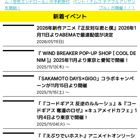
ム「空色エンドロール」の予約受付
ベント「ナムコ チアフルアンサン
を開始！
ブル」が開催！！！
新着イベント
2026年新作アニメ『正反対な君と僕』2026年1
月11日よりABEMAで最速配信が決定
2026/01/11(日)
『 WIND BREAKER POP-UP SHOP [ COOL DE
NIM ]』2025年11月より東京と愛知で開催！
2025/11/13(木) ～
「SAKAMOTO DAYS×GiGO」コラボキャンペ
ーンが11月15日より開催
2025/11/15(土) ～
「『コードギアス 反逆のルルーシュ』＆『コー
ドギアス 奪還のロゼ』×キュアメイドカフェ」1
1月4日より東京で開催！
2025/11/04(火) ～
「『えぶりでいホスト』アニメイトオンリーシ