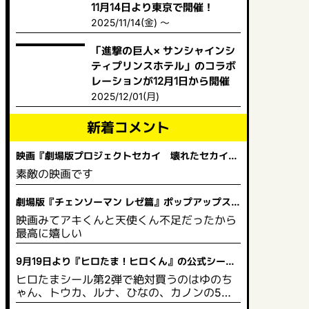
11月14日より東京で開催！
2025/11/14(金) ～
「進撃の巨人× サンシャインシ
ティプリンスホテル」のコラボ
レーションが12月1日から開催
2025/12/01(月)
新着コメント
映画『劇場版プロジェクトセカイ 壊れたセカイと
歌えないミク』 舞台挨拶＆全国ライブビューイング
素敵の映画です
開催決定！
劇場版『チェンソーマン レゼ篇』ポップアップスト
ア in ビックカメラ
映画みてアキくんと天使くん不足だったから
最高に嬉しい
9月19日より『ヒロたま！ヒロくん』の公式シール
と塗り絵が販売を開始！
ヒロたまシール第2弾で絶対買うのはゆのち
ゃん、トウカ、ルナ、ひなの、カノンの5人
は買う