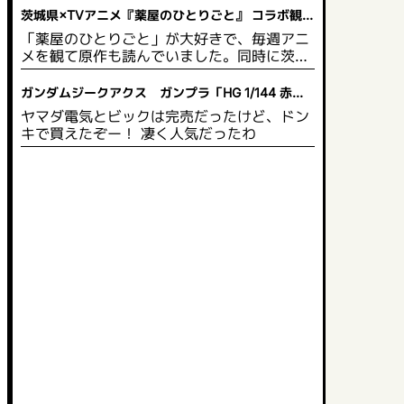
茨城県×TVアニメ『薬屋のひとりごと』 コラボ観光
企画 開催決定！
「薬屋のひとりごと」が大好きで、毎週アニ
メを観て原作も読んでいました。同時に茨城
県にも興味があり、いつか行きたいと思って
います。茨城県は自然豊かで綺麗な草花が多
ガンダムジークアクス ガンプラ「HG 1/144 赤い
いので、薬や草花に詳しい猫猫 がPRするの
ガンダム」2025年5月発売
ヤマダ電気とビックは完売だったけど、ドン
にぴったりだと思います。スタンプを集めて
キで買えたぞー！ 凄く人気だったわ
限定グッズももらえるので、作品のファンに
とっては茨城県の観光名所を見て回り、同時
にグッズももらえるのでお得だと思います。