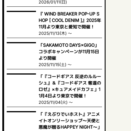
2026/01/11(日)
『 WIND BREAKER POP-UP S
HOP [ COOL DENIM ]』2025年
11月より東京と愛知で開催！
2025/11/13(木) ～
「SAKAMOTO DAYS×GiGO」
コラボキャンペーンが11月15日
より開催
2025/11/15(土) ～
「『コードギアス 反逆のルルー
シュ』＆『コードギアス 奪還の
ロゼ』×キュアメイドカフェ」1
1月4日より東京で開催！
2025/11/04(火) ～
「『えぶりでいホスト』アニメ
イトオンリーショップ〜天使と
悪魔が贈るHAPPEY NIGHT〜」