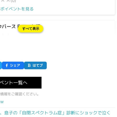
(0)
ラボイベントを見る
バース F アーク編
すべて表示
★
★
(0)
ラボイベントを見る
シェア
はてブ
ベント一覧へ
式情報をご確認ください。
ｗ
、息子の「自閉スペクトラム症」診断にショックで泣く