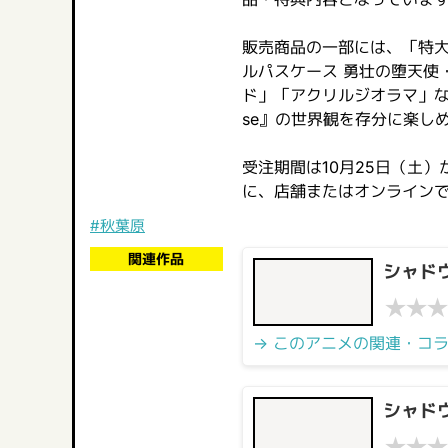
販売商品の一部には、「特大
ルパスケース 勇壮の堕天使
ド」「アクリルジオラマ」など
se』の世界観を存分に楽し
受注期間は10月25日（土
に、店舗またはオンライン
#秋葉原
関連作品
シャド
★
★
★
→ このアニメの関連・コ
シャドウ
★
★
★