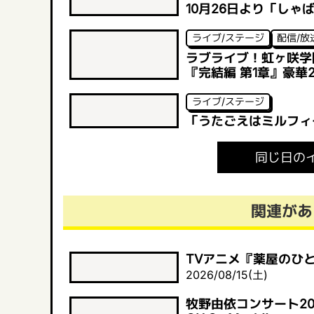
10月26日より「しゃばけ
ライブ/ステージ
配信/放
ラブライブ！虹ヶ咲学園
『完結編 第1章』豪
ライブ/ステージ
「うたごえはミルフィ
同じ日の
関連があ
TVアニメ『薬屋のひと
2026/08/15(土)
牧野由依コンサート2026 「Yu