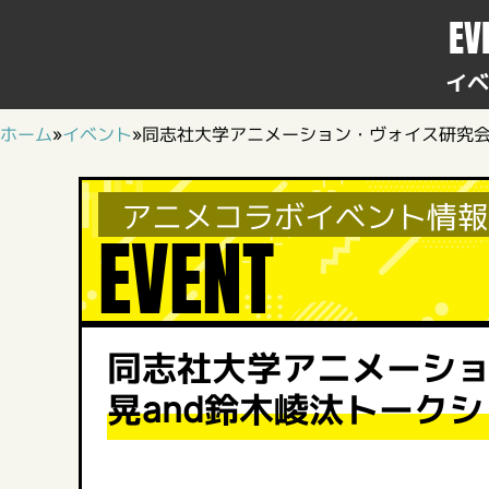
EV
イベ
ホーム
»
イベント
»
同志社大学アニメーション・ヴォイス研究会 
アニメコラボイベント情報
EVENT
同志社大学アニメーシ
晃and鈴木崚汰トークショ