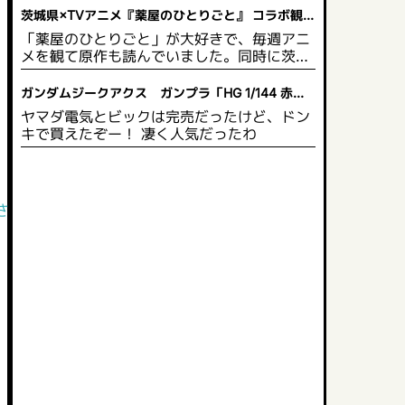
茨城県×TVアニメ『薬屋のひとりごと』 コラボ観光
企画 開催決定！
「薬屋のひとりごと」が大好きで、毎週アニ
メを観て原作も読んでいました。同時に茨城
県にも興味があり、いつか行きたいと思って
います。茨城県は自然豊かで綺麗な草花が多
ガンダムジークアクス ガンプラ「HG 1/144 赤い
いので、薬や草花に詳しい猫猫 がPRするの
ガンダム」2025年5月発売
ヤマダ電気とビックは完売だったけど、ドン
にぴったりだと思います。スタンプを集めて
キで買えたぞー！ 凄く人気だったわ
限定グッズももらえるので、作品のファンに
とっては茨城県の観光名所を見て回り、同時
にグッズももらえるのでお得だと思います。
される」