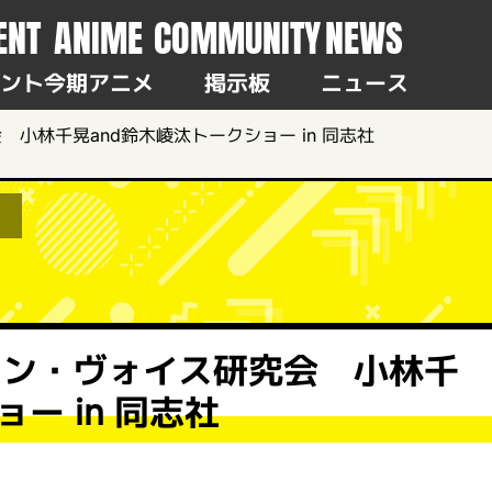
ENT
ANIME
COMMUNITY
NEWS
ント
今期アニメ
掲示板
ニュース
小林千晃and鈴木崚汰トークショー in 同志社
ョン・ヴォイス研究会 小林千
ー in 同志社