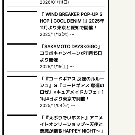
2026/01/11(日)
『 WIND BREAKER POP-UP S
HOP [ COOL DENIM ]』2025年
11月より東京と愛知で開催！
2025/11/13(木) ～
「SAKAMOTO DAYS×GiGO」
コラボキャンペーンが11月15日
より開催
2025/11/15(土) ～
「『コードギアス 反逆のルルー
シュ』＆『コードギアス 奪還の
ロゼ』×キュアメイドカフェ」1
1月4日より東京で開催！
2025/11/04(火) ～
「『えぶりでいホスト』アニメ
イトオンリーショップ〜天使と
悪魔が贈るHAPPEY NIGHT〜」