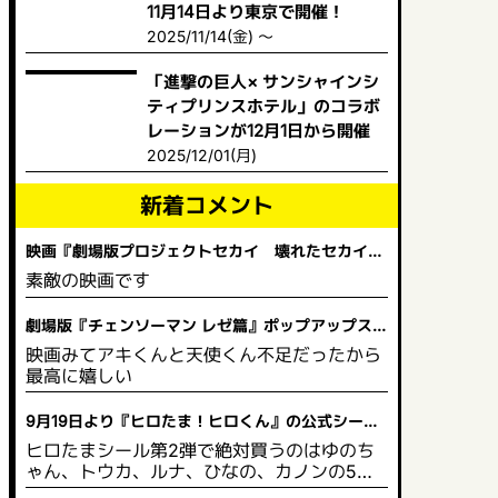
11月14日より東京で開催！
2025/11/14(金) ～
「進撃の巨人× サンシャインシ
ティプリンスホテル」のコラボ
レーションが12月1日から開催
2025/12/01(月)
新着コメント
映画『劇場版プロジェクトセカイ 壊れたセカイと
歌えないミク』 舞台挨拶＆全国ライブビューイング
素敵の映画です
開催決定！
劇場版『チェンソーマン レゼ篇』ポップアップスト
ア in ビックカメラ
映画みてアキくんと天使くん不足だったから
最高に嬉しい
9月19日より『ヒロたま！ヒロくん』の公式シール
と塗り絵が販売を開始！
ヒロたまシール第2弾で絶対買うのはゆのち
ゃん、トウカ、ルナ、ひなの、カノンの5人
は買う