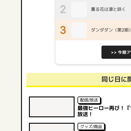
2
薫る花は凛と咲く
3
ダンダダン（第2期
>> 今期
同じ日に
配信/放送
最強ヒーロー再び！『ワ
放送！
グッズ/商品