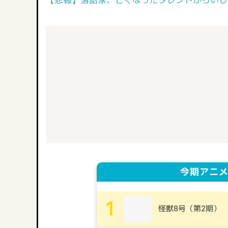
【悲報】落語家、亡くなったタレントからいじ
今期アニメ
1
怪獣8号（第2期）