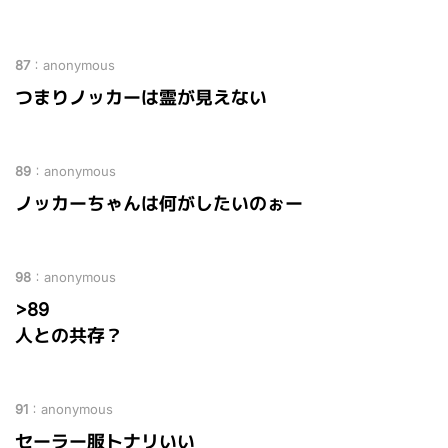
87
：
anonymous
つまりノッカーは霊が見えない
89
：
anonymous
ノッカーちゃんは何がしたいのぉー
98
：
anonymous
>89
人との共存？
91
：
anonymous
セーラー服トナリいい