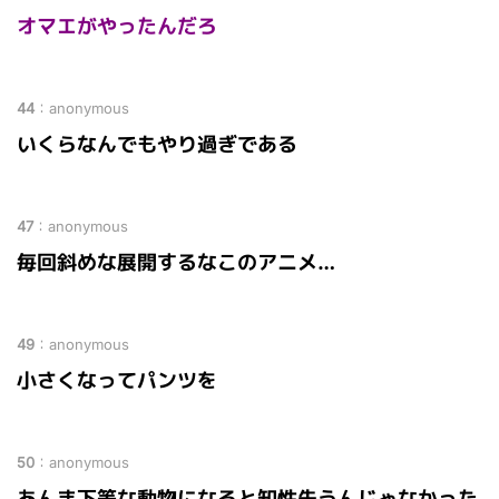
オマエがやったんだろ
44
：
anonymous
いくらなんでもやり過ぎである
47
：
anonymous
毎回斜めな展開するなこのアニメ…
49
：
anonymous
小さくなってパンツを
50
：
anonymous
あんま下等な動物になると知性失うんじゃなかった