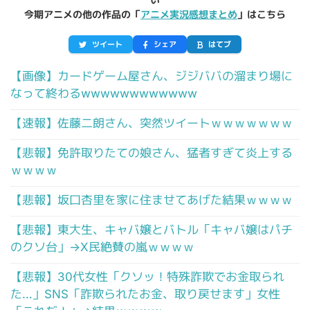
今期アニメの他の作品の「
アニメ実況感想まとめ
」はこちら
ツイート
シェア
はてブ
【画像】カードゲーム屋さん、ジジババの溜まり場に
なって終わるwwwwwwwwwwww
【速報】佐藤二朗さん、突然ツイートｗｗｗｗｗｗｗ
【悲報】免許取りたての娘さん、猛者すぎて炎上する
ｗｗｗｗ
【悲報】坂口杏里を家に住ませてあげた結果ｗｗｗｗ
【悲報】東大生、キャバ嬢とバトル「キャバ嬢はパチ
のクソ台」→X民絶賛の嵐ｗｗｗｗ
【悲報】30代女性「クソッ！特殊詐欺でお金取られ
た…」SNS「詐欺られたお金、取り戻せます」女性