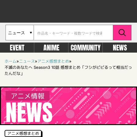
EVENT
ANIME
COMMUNITY
NEWS
ホーム
»
ニュース
»
アニメ感想まとめ
»
不滅のあなたへ Season3 10話 感想まとめ「フシがビビるって相当だっ
たんだな」
アニメ情報
NEWS
アニメ感想まとめ