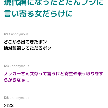
現代編になったとたんフシに
言い寄る女だらけに
121
：
anonymous
どこから出てきたボン
絶対監視してただろボン
123
：
anonymous
ノッカーさん共存って言うけど寄生や乗っ取りをす
らからなぁ…
128
：
anonymous
>123