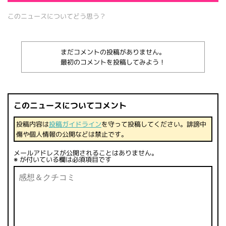
このニュースについてどう思う？
まだコメントの投稿がありません。
最初のコメントを投稿してみよう！
このニュースについてコメント
投稿内容は
投稿ガイドライン
を守って投稿してください。誹謗中
傷や個人情報の公開などは禁止です。
メールアドレスが公開されることはありません。
※
が付いている欄は必須項目です