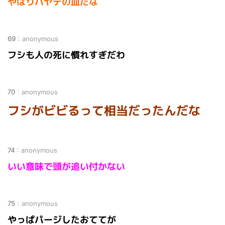
やはりハヤテの血だな
69
：
anonymous
フシも人の死に慣れすぎだわ
70
：
anonymous
フシがビビるって相当だったんだな
74
：
anonymous
いい意味で頭が追い付かない
75
：
anonymous
やっぱパージしたおててが