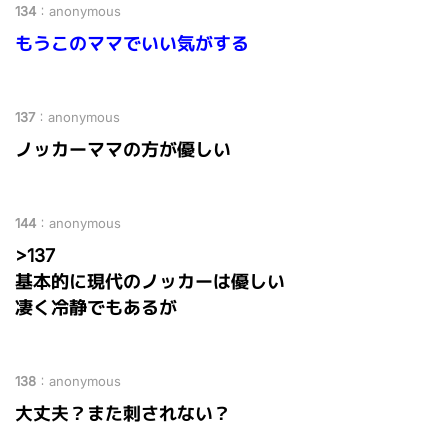
134
：
anonymous
もうこのママでいい気がする
137
：
anonymous
ノッカーママの方が優しい
144
：
anonymous
>137
基本的に現代のノッカーは優しい
凄く冷静でもあるが
138
：
anonymous
大丈夫？また刺されない？