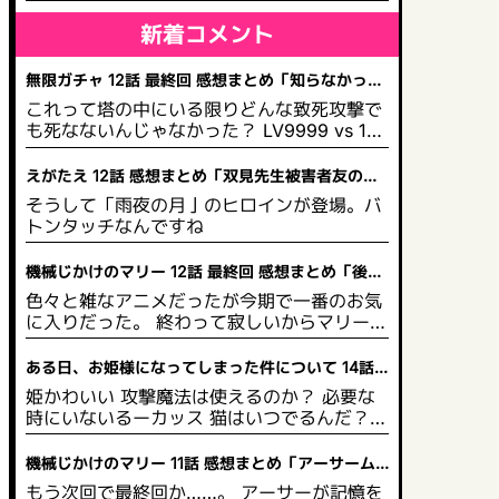
新着コメント
無限ガチャ 12話 最終回 感想まとめ「知らなかった
のか？大魔王からは逃げられない」
これって塔の中にいる限りどんな致死攻撃で
も死なないんじゃなかった？ LV9999 vs 100
0未満なら素手攻撃一回、秒で終わらせられ
たでしょ それを相手が折れるまで素手攻撃を
えがたえ 12話 感想まとめ「双見先生被害者友の
一度ずつ繰り返す 塔の魔力で決して絶命でき
会」
そうして「雨夜の月亅のヒロインが登場。バ
ないわけで まあ1クールの尺や演出のためっ
トンタッチなんですね
てのはわかるが
機械じかけのマリー 12話 最終回 感想まとめ「後方
彼氏面してるマリー2」
色々と雑なアニメだったが今期で一番のお気
に入りだった。 終わって寂しいからマリーの
単行本を買っちゃおうかな……(´；ω；`)/
ある日、お姫様になってしまった件について 14話
感想まとめ「姫なのに一文無しとは」
姫かわいい 攻撃魔法は使えるのか？ 必要な
時にいないるーカッス 猫はいつでるんだ？
はなざーママ、エッチな女王だった。踊り子
ではなｋった
機械じかけのマリー 11話 感想まとめ「アーサーム
キムキやな」
もう次回で最終回か……。 アーサーが記憶を