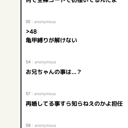
何で全裸コートで彷徨いてるんだよ
55
：
anonymous
>48
亀甲縛りが解けない
54
：
anonymous
お兄ちゃんの事は…？
57
：
anonymous
再婚してる事すら知らねえのかよ担任
59
：
anonymous