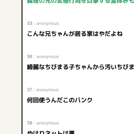
義理の兄の変態行為を目撃する霊体み
33
：
anonymous
こんな兄ちゃんが居る家はやだよね
36
：
anonymous
綺麗なちびまる子ちゃんから汚いちびま
37
：
anonymous
何回使うんだこのバンク
38
：
anonymous
やはりネットは悪