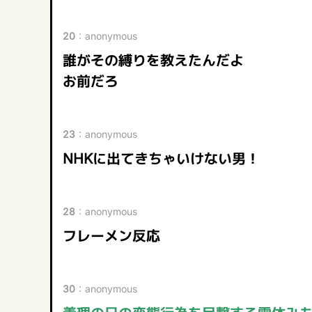
20
：
anonymous
誰がその縛りを教えたんだよ
お前だろ
23
：
anonymous
NHKに出てきちゃいけない男！
28
：
anonymous
フレーメン反応
30
：
anonymous