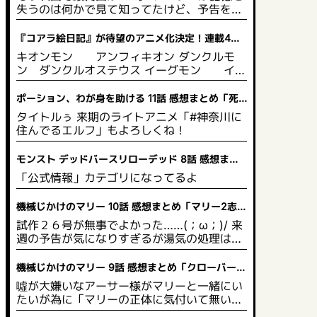
失うのは何かで見て知ってたけど、予告を見
て「風呂場の石鹸で滑って頭を打つ安直な展
開」を予想してゴメンね(´；ω；`)/
『コアラ絵日記』が待望のアニメ化決定！連載4周
年の記念日に発表された心温まるニュース
キオンモン アンフィキオン ダンクルモ
ン ダンクルオステウス イーグモン イー
グル
ポーション、わが身を助ける 11話 感想まとめ「死
人が出るアニメだった」
タイトルぅ 来期のライトアニメ「#神奈川に
住んでるエルフ」もよろしくね！
モンスト デッドバースリローデッド 8話 感想まと
め「お前がモンスターになるんだよ」
「公式情報」カテゴリになってるよ
機械じかけのマリー 10話 感想まとめ「マリー2志村
けんネタまでやれるのか」
試作２６号が無事でよかった……(；ω；)/ 来
週の予告が気になりすぎるが湯気の処理はDV
Dでは薄くなったりするのだろうか？
機械じかけのマリー 9話 感想まとめ「クローバーア
レルギー…？」
噓が大嫌いなアーサー様がマリーと一緒にい
たいが為に「マリーの正体に気付いて無い」
という嘘をつくのね。 東山と小清水のロボ演