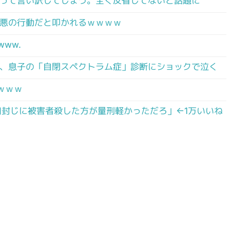
って言い訳してしまう。全く反省してないと話題に
悪の行動だと叩かれるｗｗｗｗ
ww.
、息子の「自閉スペクトラム症」診断にショックで泣く
ｗｗｗ
口封じに被害者殺した方が量刑軽かっただろ」←1万いいね