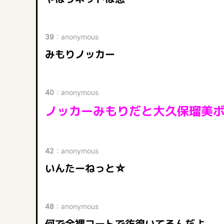
39
：
anonymous
みもりノッカー
40
：
anonymous
ノッカーみもりだと大久保瑠美
42
：
anonymous
いんたーねっと☆
48
：
anonymous