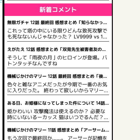
される」
新着コメント
無限ガチャ 12話 最終回 感想まとめ「知らなかった
のか？大魔王からは逃げられない」
これって塔の中にいる限りどんな致死攻撃で
も死なないんじゃなかった？ LV9999 vs 100
0未満なら素手攻撃一回、秒で終わらせられ
たでしょ それを相手が折れるまで素手攻撃を
えがたえ 12話 感想まとめ「双見先生被害者友の
一度ずつ繰り返す 塔の魔力で決して絶命でき
会」
そうして「雨夜の月亅のヒロインが登場。バ
ないわけで まあ1クールの尺や演出のためっ
トンタッチなんですね
てのはわかるが
機械じかけのマリー 12話 最終回 感想まとめ「後方
彼氏面してるマリー2」
色々と雑なアニメだったが今期で一番のお気
に入りだった。 終わって寂しいからマリーの
単行本を買っちゃおうかな……(´；ω；`)/
ある日、お姫様になってしまった件について 14話
感想まとめ「姫なのに一文無しとは」
姫かわいい 攻撃魔法は使えるのか？ 必要な
時にいないるーカッス 猫はいつでるんだ？
はなざーママ、エッチな女王だった。踊り子
ではなｋった
機械じかけのマリー 11話 感想まとめ「アーサーム
キムキやな」
もう次回で最終回か……。 アーサーが記憶を