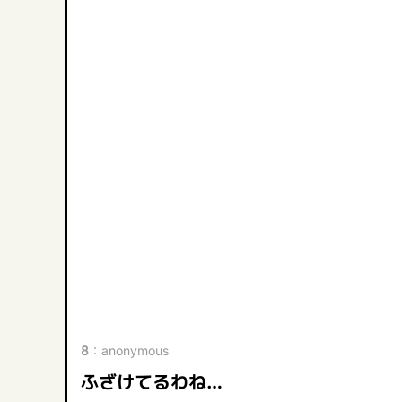
8
：
anonymous
ふざけてるわね…