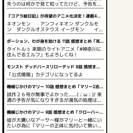
失うのは何かで見て知ってたけど、予告を見
て「風呂場の石鹸で滑って頭を打つ安直な展
開」を予想してゴメンね(´；ω；`)/
『コアラ絵日記』が待望のアニメ化決定！連載4周
年の記念日に発表された心温まるニュース
キオンモン アンフィキオン ダンクルモ
ン ダンクルオステウス イーグモン イー
グル
ポーション、わが身を助ける 11話 感想まとめ「死
人が出るアニメだった」
タイトルぅ 来期のライトアニメ「#神奈川に
住んでるエルフ」もよろしくね！
モンスト デッドバースリローデッド 8話 感想まと
め「お前がモンスターになるんだよ」
「公式情報」カテゴリになってるよ
機械じかけのマリー 10話 感想まとめ「マリー2志村
けんネタまでやれるのか」
試作２６号が無事でよかった……(；ω；)/ 来
週の予告が気になりすぎるが湯気の処理はDV
Dでは薄くなったりするのだろうか？
機械じかけのマリー 9話 感想まとめ「クローバーア
レルギー…？」
噓が大嫌いなアーサー様がマリーと一緒にい
たいが為に「マリーの正体に気付いて無い」
という嘘をつくのね。 東山と小清水のロボ演