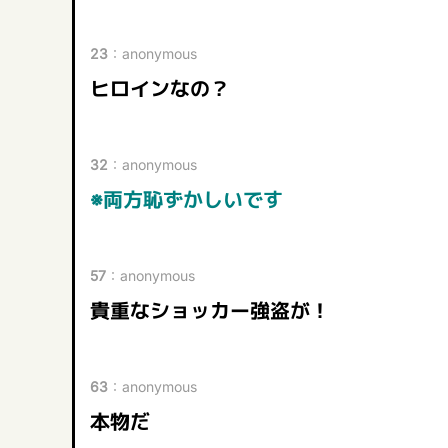
23
：
anonymous
ヒロインなの？
32
：
anonymous
※両方恥ずかしいです
57
：
anonymous
貴重なショッカー強盗が！
63
：
anonymous
本物だ