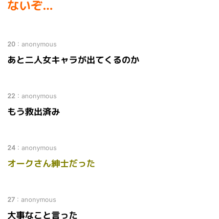
ないぞ…
20
：
anonymous
あと二人女キャラが出てくるのか
22
：
anonymous
もう救出済み
24
：
anonymous
オークさん紳士だった
27
：
anonymous
大事なこと言った