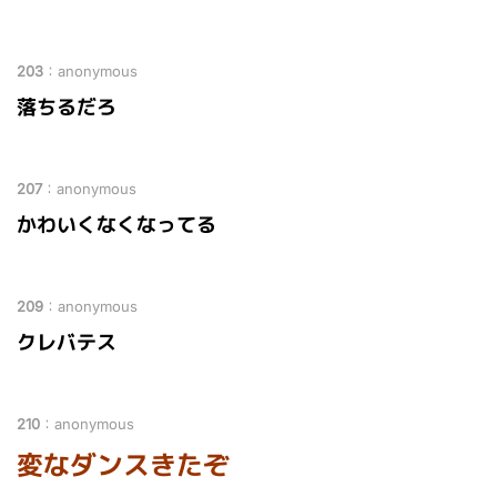
203
：
anonymous
落ちるだろ
207
：
anonymous
かわいくなくなってる
209
：
anonymous
クレバテス
210
：
anonymous
変なダンスきたぞ