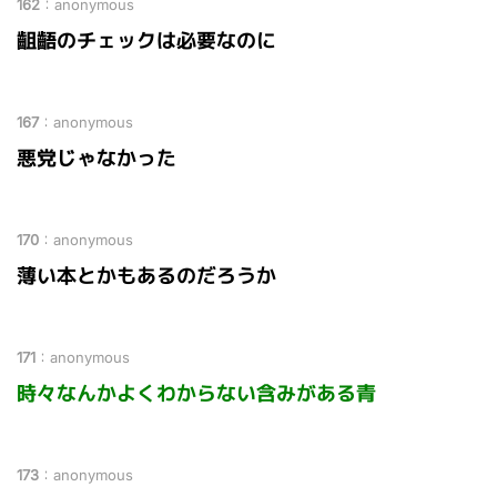
162
：
anonymous
齟齬のチェックは必要なのに
167
：
anonymous
悪党じゃなかった
170
：
anonymous
薄い本とかもあるのだろうか
171
：
anonymous
時々なんかよくわからない含みがある青
173
：
anonymous