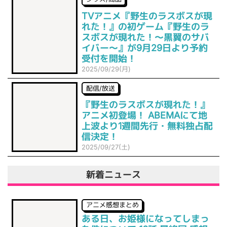
TVアニメ『野生のラスボスが現
れた！』の初ゲーム『野生のラ
スボスが現れた！～黒翼のサバ
イバー～』が9月29日より予約
受付を開始！
2025/09/29(月)
配信/放送
『野生のラスボスが現れた！』
アニメ初登場！ ABEMAにて地
上波より1週間先行・無料独占配
信決定！
2025/09/27(土)
新着ニュース
アニメ感想まとめ
ある日、お姫様になってしまっ