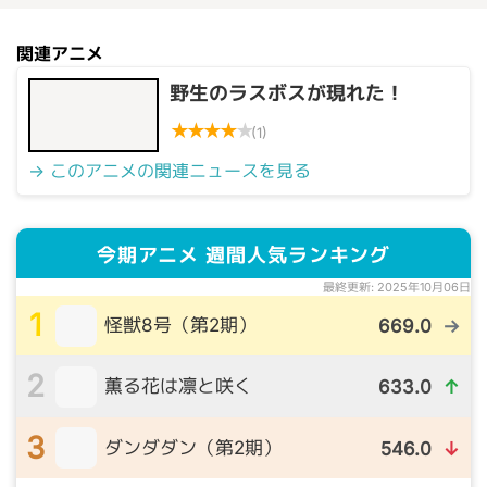
関連アニメ
野生のラスボスが現れた！
★
★
★
★
★
(1)
→ このアニメの関連ニュースを見る
今期アニメ 週間人気ランキング
最終更新: 2025年10月06日
1
怪獣8号（第2期）
669.0
→
2
薫る花は凛と咲く
633.0
↑
3
ダンダダン（第2期）
546.0
↓