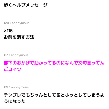
歩くヘルプメッセージ
120
：
anonymous
>115
お前を消す方法
117
：
anonymous
部下のおかげで助かってるのになんで文句言ってん
だコイツ
119
：
anonymous
テンプレでもちゃんとしてるとホッとしてしまうよ
うになった