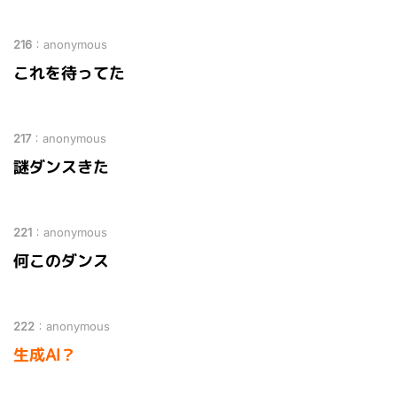
216
：
anonymous
これを待ってた
217
：
anonymous
謎ダンスきた
221
：
anonymous
何このダンス
222
：
anonymous
生成AI？