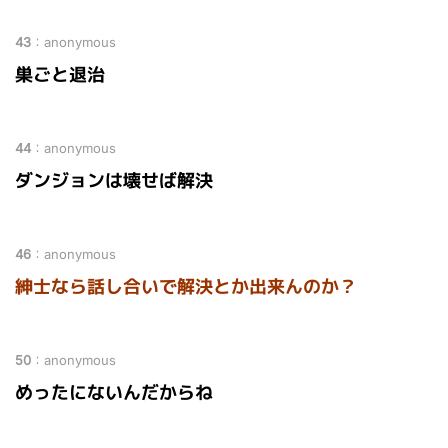
43
：
anonymous
巣ごと退治
44
：
anonymous
ダンジョンは壊せば解決
46
：
anonymous
紳士なら話し合いで解決とか出来んのか？
50
：
anonymous
めったにないんだからね