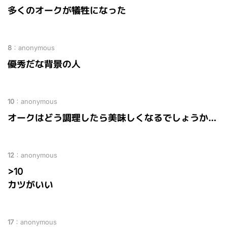
多くのオークが犠牲になった
8
：
anonymous
優秀だな背景の人
10
：
anonymous
オークはどう調理したら美味しくなるでしょうか…
12
：
anonymous
>10
カツがいい
17
：
anonymous