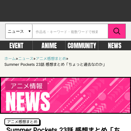
EVENT
ANIME
COMMUNITY
NEWS
ホーム
»
ニュース
»
アニメ感想まとめ
»
Summer Pockets 23話 感想まとめ「ちょっと過去なのか」
アニメ情報
NEWS
アニメ感想まとめ
Summer Pockets 23話 感想まとめ「ち