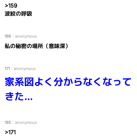
>159
波紋の呼吸
166
：
anonymous
私の秘密の場所（意味深）
171
：
anonymous
家系図よく分からなくなって
きた…
185
：
anonymous
>171