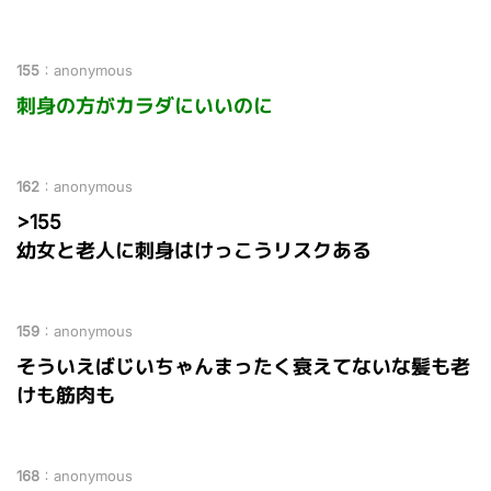
155
：
anonymous
刺身の方がカラダにいいのに
162
：
anonymous
>155
幼女と老人に刺身はけっこうリスクある
159
：
anonymous
そういえばじいちゃんまったく衰えてないな髪も老
けも筋肉も
168
：
anonymous