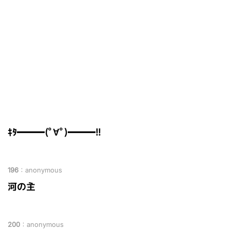
ｷﾀ━━━(ﾟ∀ﾟ)━━━!!
196
：
anonymous
河の主
200
：
anonymous