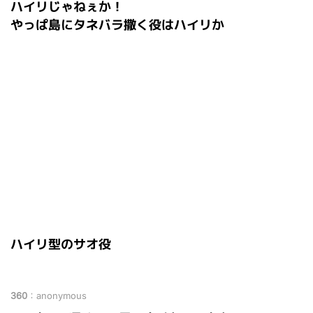
ハイリじゃねぇか！
やっぱ島にタネバラ撒く役はハイリか
ハイリ型のサオ役
360
：
anonymous