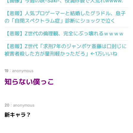
【画像】今週の咲-Saki-、役満炸裂で大荒れwwww.
【悲報】人気プロゲーマーと結婚したグラドル、息子
の「自閉スペクトラム症」診断にショックで泣く
【悲報】Z世代の倫理観、完全にぶっ壊れるｗｗｗｗ
【悲報】Z世代「求刑7年のジャンポケ斎藤は口封じに
被害者殺した方が量刑軽かっただろ」←1万いいね
19
：
anonymous
知らない僕っこ
20
：
anonymous
新キャラ？