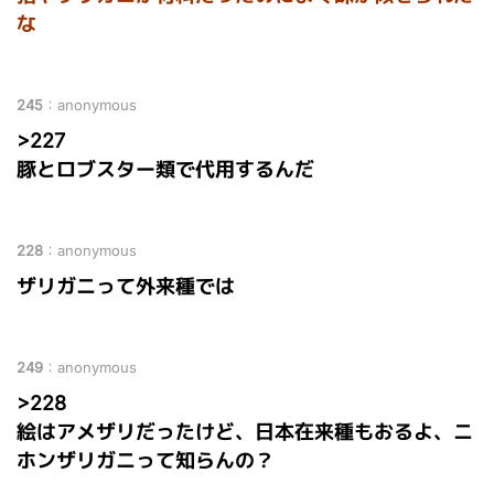
な
245
：
anonymous
>227
豚とロブスター類で代用するんだ
228
：
anonymous
ザリガニって外来種では
249
：
anonymous
>228
絵はアメザリだったけど、日本在来種もおるよ、ニ
ホンザリガニって知らんの？