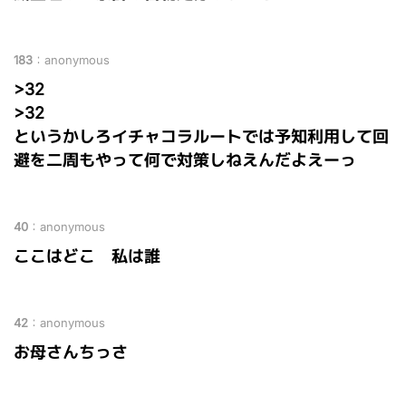
183
：
anonymous
>32
>32
というかしろイチャコラルートでは予知利用して回
避を二周もやって何で対策しねえんだよえーっ
40
：
anonymous
ここはどこ 私は誰
42
：
anonymous
お母さんちっさ