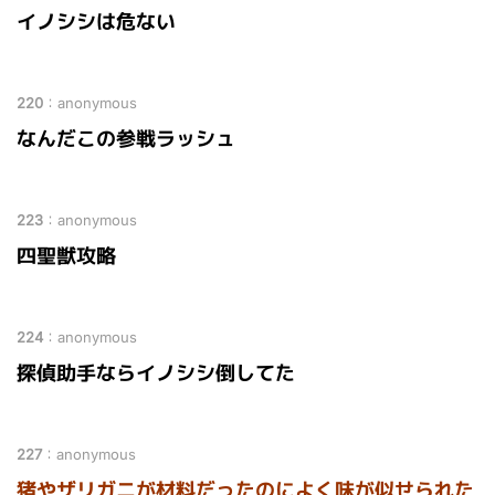
イノシシは危ない
220
：
anonymous
なんだこの参戦ラッシュ
223
：
anonymous
四聖獣攻略
224
：
anonymous
探偵助手ならイノシシ倒してた
227
：
anonymous
猪やザリガニが材料だったのによく味が似せられた