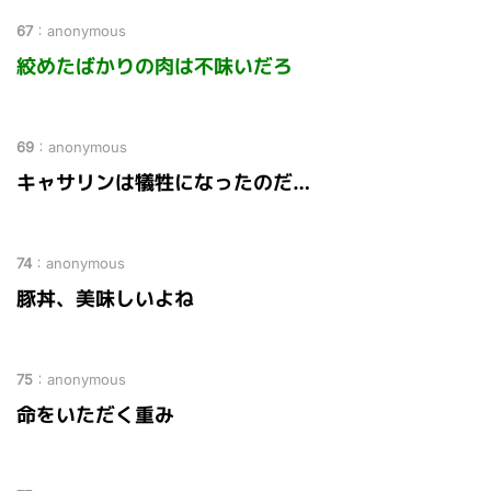
67
：
anonymous
絞めたばかりの肉は不味いだろ
69
：
anonymous
キャサリンは犠牲になったのだ…
74
：
anonymous
豚丼、美味しいよね
75
：
anonymous
命をいただく重み