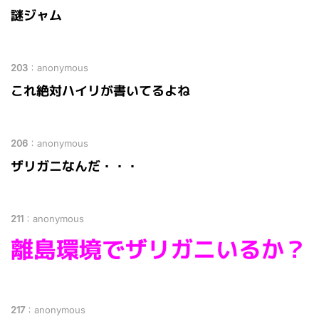
謎ジャム
203
：
anonymous
これ絶対ハイリが書いてるよね
206
：
anonymous
ザリガニなんだ・・・
211
：
anonymous
離島環境でザリガニいるか？
217
：
anonymous