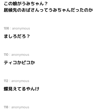
この娘がうみちゃん？
居候先のおばさんってうみちゃんだったのか
106
：
anonymous
ましろだろ？
110
：
anonymous
ティコかピコか
112
：
anonymous
蝶見えてるやんけ
118
：
anonymous