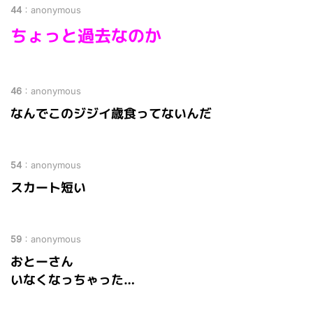
44
：
anonymous
ちょっと過去なのか
46
：
anonymous
なんでこのジジイ歳食ってないんだ
54
：
anonymous
スカート短い
59
：
anonymous
おとーさん
いなくなっちゃった…