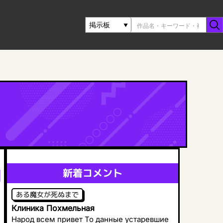
新着コメント
ある魔女が死ぬまで
Клиника Похмельная
Народ всем привет То данные устаревшие