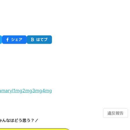
シェア
はてブ
om/amaryl1mg2mg3mg4mg
違反報告
みんなはどう思う？／