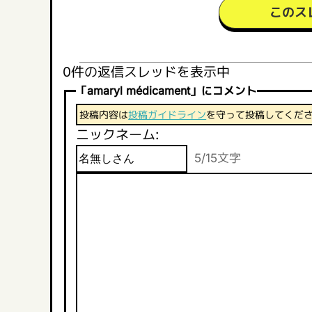
このス
0件の返信スレッドを表示中
「amaryl médicament」にコメント
投稿内容は
投稿ガイドライン
を守って投稿してくだ
ニックネーム:
5/15文字