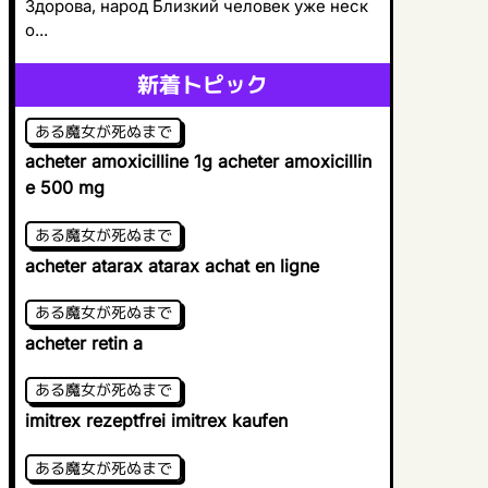
Здорова, народ Близкий человек уже неск
о...
新着トピック
ある魔女が死ぬまで
acheter amoxicilline 1g acheter amoxicillin
e 500 mg
ある魔女が死ぬまで
acheter atarax atarax achat en ligne
ある魔女が死ぬまで
acheter retin a
ある魔女が死ぬまで
imitrex rezeptfrei imitrex kaufen
ある魔女が死ぬまで