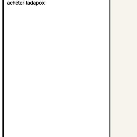
acheter tadapox