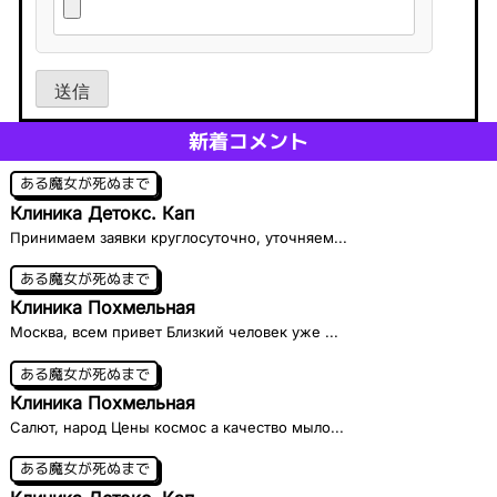
送信
新着コメント
ある魔女が死ぬまで
Клиника Детокс. Кап
Принимаем заявки круглосуточно, уточняем...
ある魔女が死ぬまで
Клиника Похмельная
Москва, всем привет Близкий человек уже ...
ある魔女が死ぬまで
Клиника Похмельная
Салют, народ Цены космос а качество мыло...
ある魔女が死ぬまで