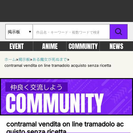
EVENT
ANIME
COMMUNITY
NEWS
ホーム
»
掲示板
»
ある魔女が死ぬまで
»
contramal vendita on line tramadolo acquisto senza ricetta
仲良く交流しよう
COMMUNITY
contramal vendita on line tramadolo ac
quisto senza ricetta