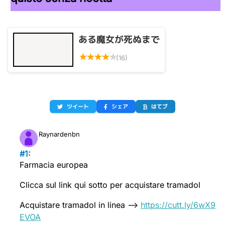
ある魔女が死ぬまで
★
★
★
★
★
(16)
ツイート
シェア
はてブ
Raynardenbn
#1:
Farmacia europea
Clicca sul link qui sotto per acquistare tramadol
Acquistare tramadol in linea -–>
https://cutt.ly/6wX9
EVOA