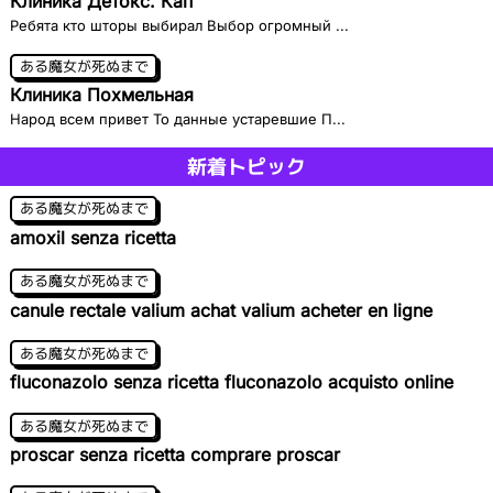
Клиника Детокс. Кап
Ребята кто шторы выбирал Выбор огромный ...
ある魔女が死ぬまで
Клиника Похмельная
Народ всем привет То данные устаревшие П...
新着トピック
ある魔女が死ぬまで
amoxil senza ricetta
ある魔女が死ぬまで
canule rectale valium achat valium acheter en ligne
ある魔女が死ぬまで
fluconazolo senza ricetta fluconazolo acquisto online
ある魔女が死ぬまで
proscar senza ricetta comprare proscar