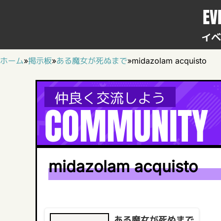
EV
イベ
ホーム
»
掲示板
»
ある魔女が死ぬまで
»
midazolam acquisto
仲良く交流しよう
COMMUNITY
midazolam acquisto
ある魔女が死ぬまで