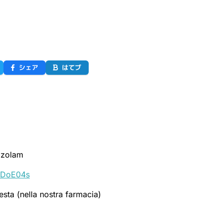
シェア
はてブ
dazolam
y/DoE04s
esta (nella nostra farmacia)