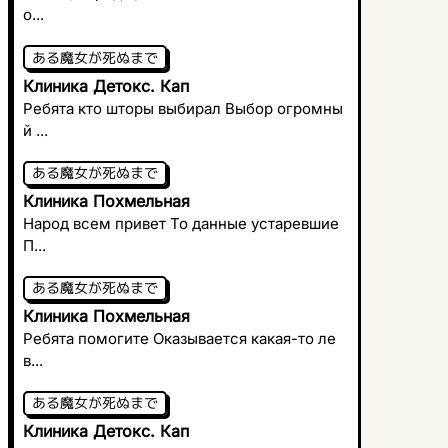
о...
ある魔女が死ぬまで
Клиника Детокс. Кап
Ребята кто шторы выбирал Выбор огромны
й ...
ある魔女が死ぬまで
Клиника Похмельная
Народ всем привет То данные устаревшие
П...
ある魔女が死ぬまで
Клиника Похмельная
Ребята помогите Оказывается какая-то ле
в...
ある魔女が死ぬまで
Клиника Детокс. Кап