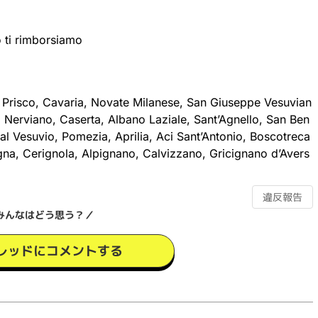
o ti rimborsiamo
an Prisco, Cavaria, Novate Milanese, San Giuseppe Vesuvian
, Nerviano, Caserta, Albano Laziale, Sant’Agnello, San Ben
al Vesuvio, Pomezia, Aprilia, Aci Sant’Antonio, Boscotreca
gna, Cerignola, Alpignano, Calvizzano, Gricignano d’Avers
違反報告
みんなはどう思う？／
レッドにコメントする