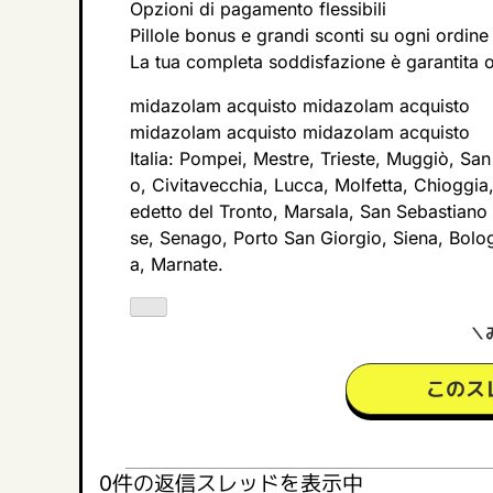
Opzioni di pagamento flessibili
Pillole bonus e grandi sconti su ogni ordine
La tua completa soddisfazione è garantita 
midazolam acquisto midazolam acquisto
midazolam acquisto midazolam acquisto
Italia: Pompei, Mestre, Trieste, Muggiò, S
o, Civitavecchia, Lucca, Molfetta, Chioggia
edetto del Tronto, Marsala, San Sebastiano 
se, Senago, Porto San Giorgio, Siena, Bolo
a, Marnate.
＼
このス
0件の返信スレッドを表示中