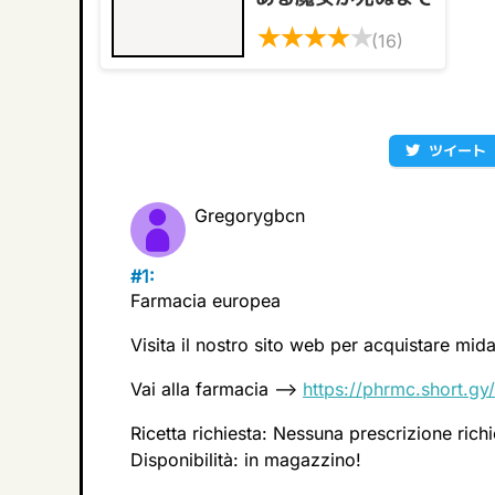
★
★
★
★
★
(16)
ツイート
Gregorygbcn
#1:
Farmacia europea
Visita il nostro sito web per acquistare mi
Vai alla farmacia —>
https://phrmc.short.g
Ricetta richiesta: Nessuna prescrizione richi
Disponibilità: in magazzino!