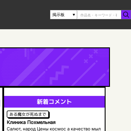
新着コメント
ある魔女が死ぬまで
Клиника Похмельная
Салют, народ Цены космос а качество мыл