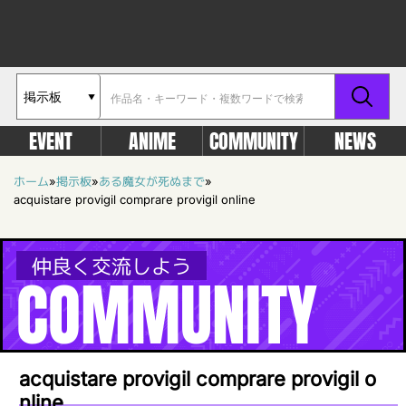
EVENT
ANIME
COMMUNITY
NEWS
ホーム
»
掲示板
»
ある魔女が死ぬまで
»
acquistare provigil comprare provigil online
仲良く交流しよう
COMMUNITY
acquistare provigil comprare provigil o
nline