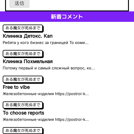
送信
新着コメント
ある魔女が死ぬまで
Клиника Детокс. Кап
Ребята у кого бизнес за границей То коми...
ある魔女が死ぬまで
Клиника Похмельная
Потому первый и самый сложный вопрос, ко...
ある魔女が死ぬまで
Free to vibe
Железобетонные-изделия https://postroi-k...
ある魔女が死ぬまで
To choose reports
Железобетонные-изделия https://postroi-k...
ある魔女が死ぬまで