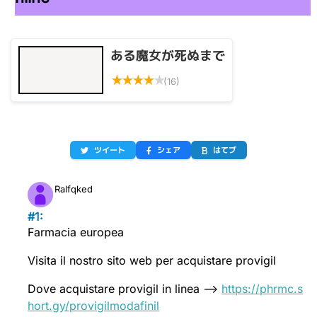
ある魔女が死ぬまで
★
★
★
★
★
(16)
ツイート
シェア
はてブ
Ralfqked
#1:
Farmacia europea
Visita il nostro sito web per acquistare provigil
Dove acquistare provigil in linea -–>
https://phrmc.s
hort.gy/provigilmodafinil