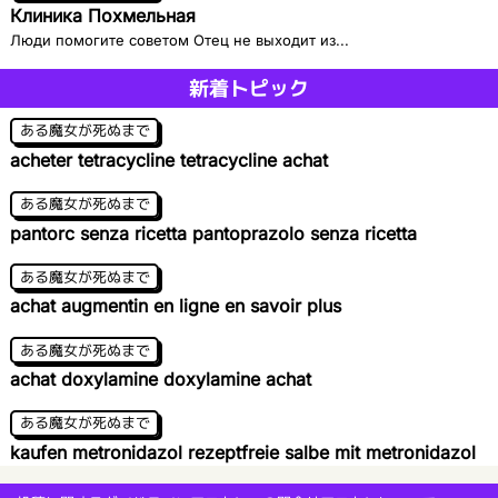
Клиника Похмельная
Люди помогите советом Отец не выходит из...
新着トピック
ある魔女が死ぬまで
acheter tetracycline tetracycline achat
ある魔女が死ぬまで
pantorc senza ricetta pantoprazolo senza ricetta
ある魔女が死ぬまで
achat augmentin en ligne en savoir plus
ある魔女が死ぬまで
achat doxylamine doxylamine achat
ある魔女が死ぬまで
kaufen metronidazol rezeptfreie salbe mit metronidazol