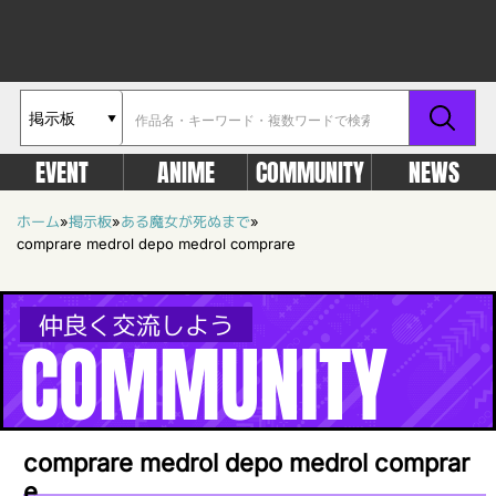
EVENT
ANIME
COMMUNITY
NEWS
ホーム
»
掲示板
»
ある魔女が死ぬまで
»
comprare medrol depo medrol comprare
仲良く交流しよう
COMMUNITY
comprare medrol depo medrol comprar
e