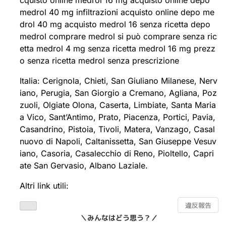
cquisto online medrol 16 mg acquisto online depo
medrol 40 mg infiltrazioni acquisto online depo me
drol 40 mg acquisto medrol 16 senza ricetta depo
medrol comprare medrol si può comprare senza ric
etta medrol 4 mg senza ricetta medrol 16 mg prezz
o senza ricetta medrol senza prescrizione
Italia: Cerignola, Chieti, San Giuliano Milanese, Nerv
iano, Perugia, San Giorgio a Cremano, Agliana, Poz
zuoli, Olgiate Olona, Caserta, Limbiate, Santa Maria
a Vico, Sant’Antimo, Prato, Piacenza, Portici, Pavia,
Casandrino, Pistoia, Tivoli, Matera, Vanzago, Casal
nuovo di Napoli, Caltanissetta, San Giuseppe Vesuv
iano, Casoria, Casalecchio di Reno, Pioltello, Capri
ate San Gervasio, Albano Laziale.
Altri link utili:
違反報告
＼みんなはどう思う？／