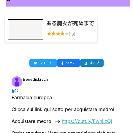
ある魔女が死ぬまで
★
★
★
★
★
(16)
ツイート
シェア
はてブ
Benedickrvcn
#1:
Farmacia europea
Clicca sul link qui sotto per acquistare medrol
Acquistare medrol ==>
https://cutt.ly/FwnjIzQI