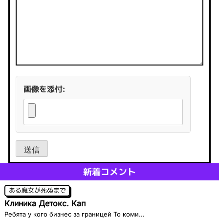
画像を添付:
送信
新着コメント
ある魔女が死ぬまで
Клиника Детокс. Кап
Ребята у кого бизнес за границей То коми...