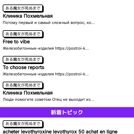
ある魔女が死ぬまで
Клиника Похмельная
Потому первый и самый сложный вопрос, ко...
ある魔女が死ぬまで
Free to vibe
Железобетонные-изделия https://postroi-k...
ある魔女が死ぬまで
To choose reports
Железобетонные-изделия https://postroi-k...
ある魔女が死ぬまで
Клиника Похмельная
Люди помогите советом Отец не выходит из...
新着トピック
ある魔女が死ぬまで
acheter levothyroxine levothyrox 50 achat en ligne