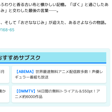
、ふわりと香る古い布と懐かしい記憶。「ぼく」と過ごしたあ
じみ」と交わした最後の言葉──。
」、そして「おさななじみ」が迎えた、あるさよならの物語。
e/168-65
おすすめサブスク
が月
【ABEMA】
世界最速無料アニメ配信数多数！声優レ
ギュラー番組も放送
懐か
【DMMTV】
14日間の無料トライアル＆550pt！ア
ニメ約6000作品