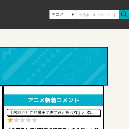
アニメ新着コメント
「お前ごときが魔王に勝てると思うな」と 勇者パ―ティを追放されたので、王都で気ままに暮らしたい
★
★
★
★
★