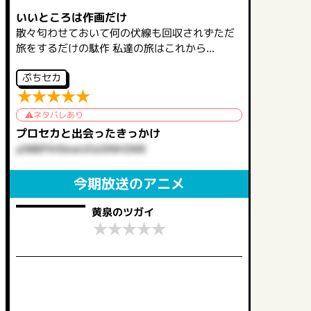
いいところは作画だけ
散々匂わせておいて何の伏線も回収されずただ
旅をするだけの駄作 私達の旅はこれから...
ぷちセカ
★
★
★
★
★
ネタバレあり
プロセカと出会ったきっかけ
y08BPIHSkwUOz0iNH2ME
今期放送のアニメ
黄泉のツガイ
★
★
★
★
★