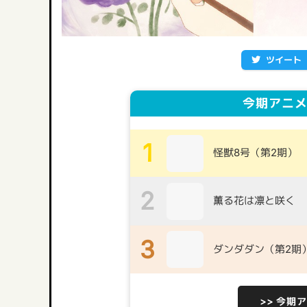
ツイート
今期アニメ
1
怪獣8号（第2期）
2
薫る花は凛と咲く
3
ダンダダン（第2期
>> 今期