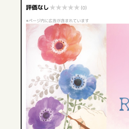
★
★
★
★
★
評価なし
(0)
※ページ内に広告が含まれています