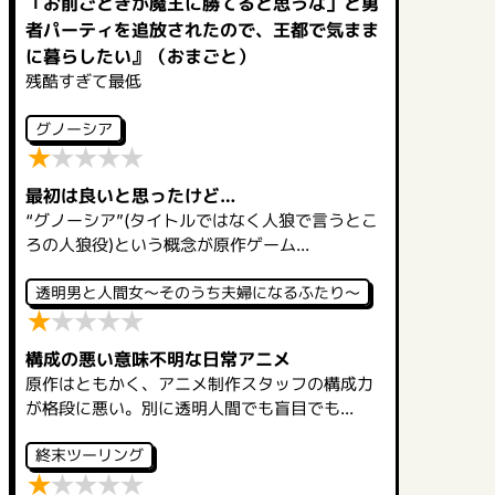
「お前ごときが魔王に勝てると思うな」と勇
者パーティを追放されたので、王都で気まま
に暮らしたい』（おまごと）
残酷すぎて最低
グノーシア
★
★
★
★
★
最初は良いと思ったけど…
“グノーシア”(タイトルではなく人狼で言うとこ
ろの人狼役)という概念が原作ゲーム...
透明男と人間女～そのうち夫婦になるふたり～
★
★
★
★
★
構成の悪い意味不明な日常アニメ
原作はともかく、アニメ制作スタッフの構成力
が格段に悪い。別に透明人間でも盲目でも...
終末ツーリング
★
★
★
★
★