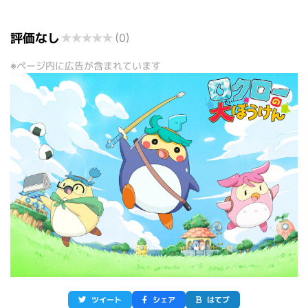
評価なし
★
★
★
★
★
(0)
※ページ内に広告が含まれています
ツイート
シェア
はてブ