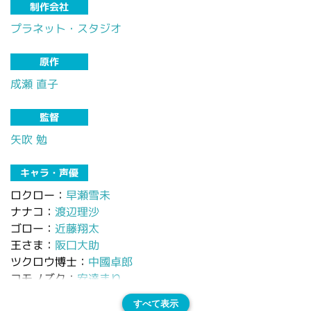
制作会社
プラネット・スタジオ
原作
成瀬 直子
監督
矢吹 勉
キャラ・声優
ロクロー：
早瀬雪未
ナナコ：
渡辺理沙
ゴロー：
近藤翔太
王さま：
阪口大助
ツクロウ博士：
中國卓郎
コモノズク：
安達まり
すべて表示