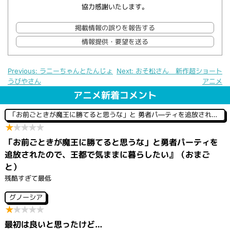
協力感謝いたします。
掲載情報の誤りを報告する
情報提供・要望を送る
Previous:
ラニーちゃんとたんじょ
Next:
おそ松さん 新作超ショート
うびやさん
アニメ
投
稿
アニメ新着コメント
ナ
ビ
「お前ごときが魔王に勝てると思うな」と 勇者パ―ティを追放されたので、王都で気ままに暮らしたい
ゲ
★
★
★
★
★
ー
シ
「お前ごときが魔王に勝てると思うな」と勇者パーティを
ョ
ン
追放されたので、王都で気ままに暮らしたい』（おまご
と）
残酷すぎて最低
グノーシア
★
★
★
★
★
最初は良いと思ったけど…