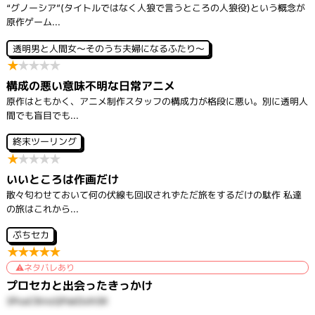
“グノーシア”(タイトルではなく人狼で言うところの人狼役)という概念が
原作ゲーム...
透明男と人間女～そのうち夫婦になるふたり～
★
★
★
★
★
構成の悪い意味不明な日常アニメ
原作はともかく、アニメ制作スタッフの構成力が格段に悪い。別に透明人
間でも盲目でも...
終末ツーリング
★
★
★
★
★
いいところは作画だけ
散々匂わせておいて何の伏線も回収されずただ旅をするだけの駄作 私達
の旅はこれから...
ぷちセカ
★
★
★
★
★
ネタバレあり
プロセカと出会ったきっかけ
3PoaCBmzQPakDolhSK