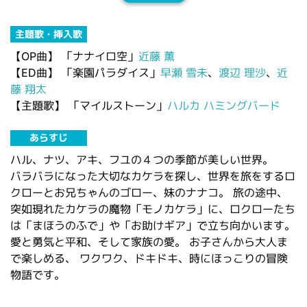
主題歌・挿入歌
【OP曲】
「ナナイロ空」
近藤 薫
【ED曲】
「楽園パラダイス」
早瀬 雪未
、
渡辺 理沙
、
近
藤 翔太
【主題歌】
「マイルストーン」
ハルカ ハミングバード
あらすじ
ハル、ナツ、アキ、フユの４つの季節が美しい世界。
バラバラになった大切なカケラを探し、世界を旅をするロ
クローとお兄ちゃんのゴロー、妹のナナコ。 旅の途中、
突如現れたカケラの魔物「モノカケラ」に、ロクローたち
は「まほうのふで」や「お助けギア」で立ち向かいます。
愛と勇気と平和、そして家族の愛。 お子さんから大人ま
で楽しめる、 ワクワク、ドキドキ、時にほっこりの冒険
物語です。