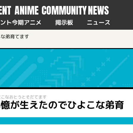
ENT
ANIME
COMMUNITY
NEWS
ント
今期アニメ
掲示板
ニュース
こな弟育てます
よこなおとうとそだてます
記憶が生えたのでひよこな弟育