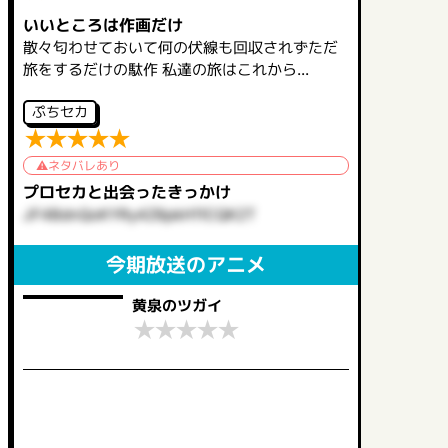
いいところは作画だけ
散々匂わせておいて何の伏線も回収されずただ
旅をするだけの駄作 私達の旅はこれから...
ぷちセカ
★
★
★
★
★
ネタバレあり
プロセカと出会ったきっかけ
JF4BdnQoKYRy4Z6pkH11CQK2T
今期放送のアニメ
黄泉のツガイ
★
★
★
★
★