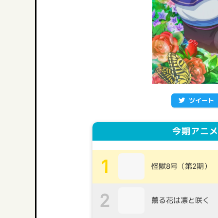
ツイート
今期アニメ
1
怪獣8号（第2期）
2
薫る花は凛と咲く