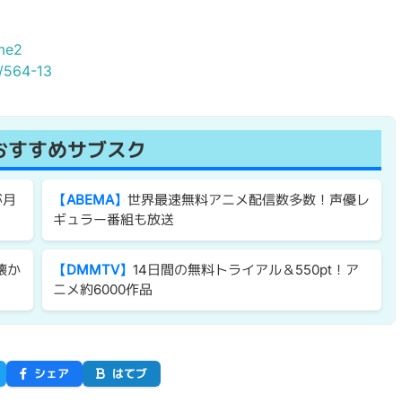
ime2
e/564-13
おすすめサブスク
が月
【ABEMA】
世界最速無料アニメ配信数多数！声優レ
ギュラー番組も放送
懐か
【DMMTV】
14日間の無料トライアル＆550pt！ア
ニメ約6000作品
シェア
はてブ