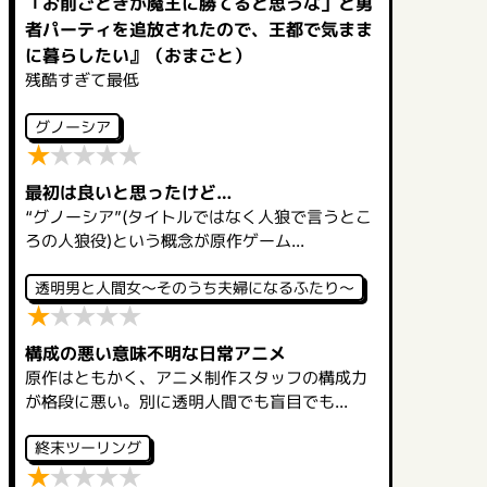
「お前ごときが魔王に勝てると思うな」と勇
者パーティを追放されたので、王都で気まま
に暮らしたい』（おまごと）
残酷すぎて最低
グノーシア
★
★
★
★
★
最初は良いと思ったけど…
“グノーシア”(タイトルではなく人狼で言うとこ
ろの人狼役)という概念が原作ゲーム...
透明男と人間女～そのうち夫婦になるふたり～
★
★
★
★
★
構成の悪い意味不明な日常アニメ
原作はともかく、アニメ制作スタッフの構成力
が格段に悪い。別に透明人間でも盲目でも...
終末ツーリング
★
★
★
★
★