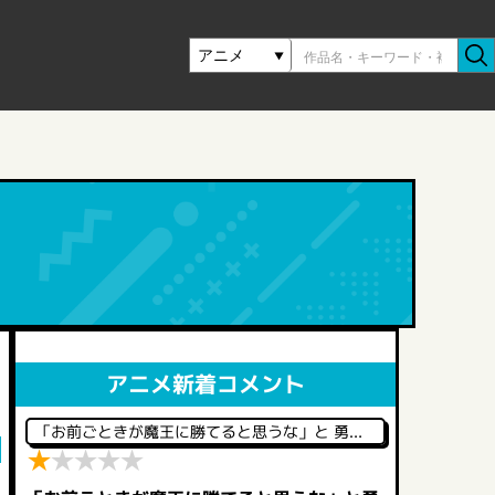
アニメ新着コメント
「お前ごときが魔王に勝てると思うな」と 勇者パ―ティを追放されたので、王都で気ままに暮らしたい
★
★
★
★
★