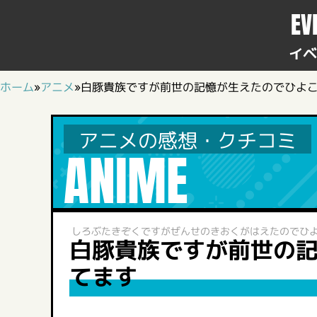
EV
イベ
ホーム
»
アニメ
»
白豚貴族ですが前世の記憶が生えたのでひよ
アニメの感想・クチコミ
ANIME
しろぶたきぞくですがぜんせのきおくがはえたのでひ
白豚貴族ですが前世の
てます