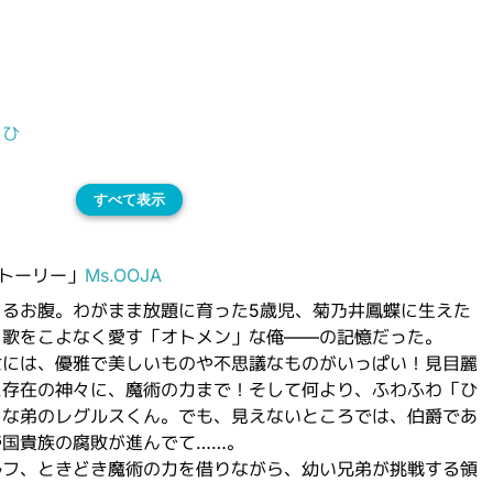
るひ
すべて表示
トーリー」
Ms.OOJA
るお腹。わがまま放題に育った5歳児、菊乃井鳳蝶に生えた
と歌をこよなく愛す「オトメン」な俺――の記憶だった。
世には、優雅で美しいものや不思議なものがいっぱい！見目麗
た存在の神々に、魔術の力まで！そして何より、ふわふわ「ひ
」な弟のレグルスくん。でも、見えないところでは、伯爵であ
国貴族の腐敗が進んでて……。
ルフ、ときどき魔術の力を借りながら、幼い兄弟が挑戦する領