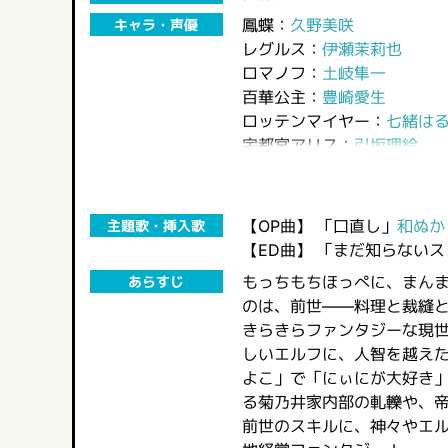
鳳蝶：
久野美咲
キャラ・声優
レグルス：
伊瀬茉莉也
ロマノフ：
土岐隼一
百華公主：
豊崎愛生
ロッテンマイヤー：
七緒は
宇都宮アリス：
引坂理絵
【OP曲】
「口直し」
和ぬか
主題歌・挿入歌
【ED曲】
「まだ知らないス
もっちもちほっぺに、まんま
あらすじ
のは、前世――料理と裁縫
きらきらファンタジーな現
しいエルフに、人智を越え
よこ」で「にぃにが大好き
る菊乃井家内部の軋轢や、帝
前世のスキルに、神々やエ