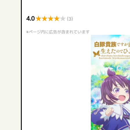
★
★
★
★
★
4.0
(3)
※ページ内に広告が含まれています