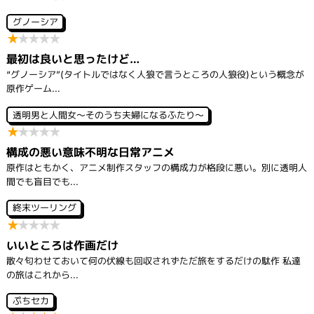
グノーシア
★
★
★
★
★
最初は良いと思ったけど…
“グノーシア”(タイトルではなく人狼で言うところの人狼役)という概念が
原作ゲーム...
透明男と人間女～そのうち夫婦になるふたり～
★
★
★
★
★
構成の悪い意味不明な日常アニメ
原作はともかく、アニメ制作スタッフの構成力が格段に悪い。別に透明人
間でも盲目でも...
終末ツーリング
★
★
★
★
★
いいところは作画だけ
散々匂わせておいて何の伏線も回収されずただ旅をするだけの駄作 私達
の旅はこれから...
ぷちセカ