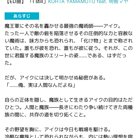
【ED曲】
「I still」
KOHTA YAMAMOTO feat. 明智マヤ
あらすじ
魔王軍にその名を轟かせる最強の魔術師――アイク。
たった一人で敵の砦を陥落させるその圧倒的な力と容赦な
い魔術は、味方からも恐れられ、「化け物」とまで称され
ていた。誰もが彼を恐れ、誰もが彼に従う。それが、この
世に君臨する魔族のエリートの姿……である、はずだっ
た。
だが、アイクには決して明かせぬ秘密がある。
「……俺、実は人間なんだよね」
自らの正体を隠し、魔族として生きるアイクの目的はただ
ひとつ。人間と魔族――長きにわたり争い続けてきた両種
族の間に、共存の道を切り拓くこと。
その野望を胸に、アイクは今日も戦場を駆ける。
冷酷な魔族として恐れられながらも、内には熱い理想を宿