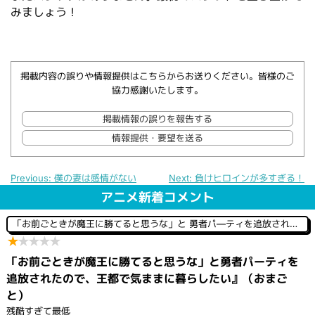
みましょう！
掲載内容の誤りや情報提供はこちらからお送りください。皆様のご
協力感謝いたします。
掲載情報の誤りを報告する
情報提供・要望を送る
Previous:
僕の妻は感情がない
Next:
負けヒロインが多すぎる！
投
アニメ新着コメント
稿
ナ
「お前ごときが魔王に勝てると思うな」と 勇者パ―ティを追放されたので、王都で気ままに暮らしたい
ビ
★
★
★
★
★
ゲ
ー
「お前ごときが魔王に勝てると思うな」と勇者パーティを
シ
追放されたので、王都で気ままに暮らしたい』（おまご
ョ
ン
と）
残酷すぎて最低