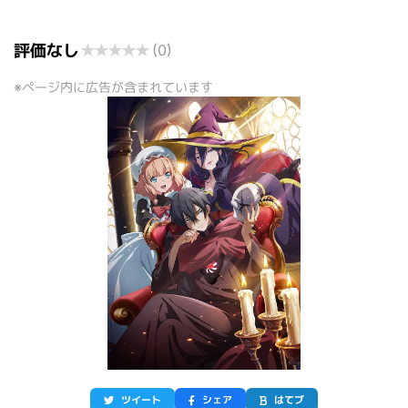
評価なし
★
★
★
★
★
(0)
※ページ内に広告が含まれています
ツイート
シェア
はてブ