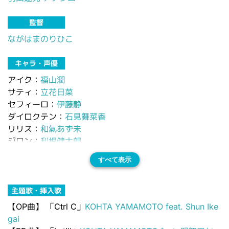
監督
ながはまのりひこ
キャラ・声優
アイク：
福山潤
サティ：
立花日菜
セフィーロ：
伊藤静
ダイロクテン：
石見舞菜香
リリス：
和氣あず未
ジロン：
利根健太朗
すべて表示
主題歌・挿入歌
【OP曲】
「Ctrl C」
KOHTA YAMAMOTO feat. Shun Ike
gai