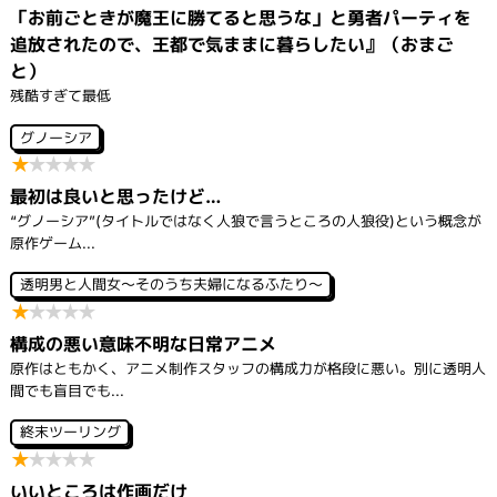
シ
「お前ごときが魔王に勝てると思うな」と勇者パーティを
ョ
ン
追放されたので、王都で気ままに暮らしたい』（おまご
と）
残酷すぎて最低
グノーシア
★
★
★
★
★
最初は良いと思ったけど…
“グノーシア”(タイトルではなく人狼で言うところの人狼役)という概念が
原作ゲーム...
透明男と人間女～そのうち夫婦になるふたり～
★
★
★
★
★
構成の悪い意味不明な日常アニメ
原作はともかく、アニメ制作スタッフの構成力が格段に悪い。別に透明人
間でも盲目でも...
終末ツーリング
★
★
★
★
★
いいところは作画だけ