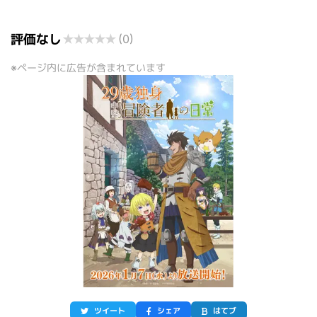
評価なし
★
★
★
★
★
(0)
※ページ内に広告が含まれています
ツイート
シェア
はてブ