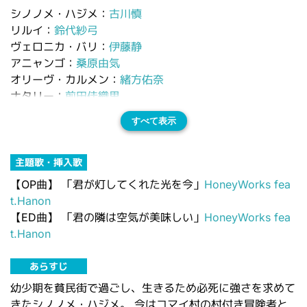
シノノメ・ハジメ：
古川慎
リルイ：
鈴代紗弓
ヴェロニカ・バリ：
伊藤静
アニャンゴ：
桑原由気
オリーヴ・カルメン：
緒方佑奈
ナタリー：
前田佳織里
すべて表示
主題歌・挿入歌
【OP曲】
「君が灯してくれた光を今」
HoneyWorks fea
t.Hanon
【ED曲】
「君の隣は空気が美味しい」
HoneyWorks fea
t.Hanon
あらすじ
幼少期を貧民街で過ごし、生きるため必死に強さを求めて
きたシノノメ・ハジメ。 今はコマイ村の村付き冒険者と