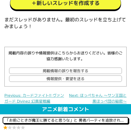
＋新しいスレッドを作成する
まだスレッドがありません。最初のスレッドを立ち上げて
みましょう！
掲載内容の誤りや情報提供はこちらからお送りください。皆様のご
協力感謝いたします。
掲載情報の誤りを報告する
情報提供・要望を送る
Previous:
カードファイト!! ヴァン
Next:
ほっぺちゃん ～サン王国と
ガード Divinez 幻真星戦編
黒ほっぺ団の秘密～
投
稿
アニメ新着コメント
ナ
ビ
「お前ごときが魔王に勝てると思うな」と 勇者パ―ティを追放されたので、王都で気ままに暮らしたい
ゲ
★
★
★
★
★
ー