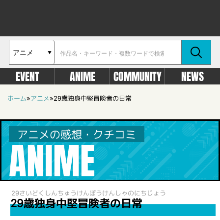
EVENT
ANIME
COMMUNITY
NEWS
ホーム
»
アニメ
»
29歳独身中堅冒険者の日常
アニメの感想・クチコミ
ANIME
29さいどくしんちゅうけんぼうけんしゃのにちじょう
29歳独身中堅冒険者の日常