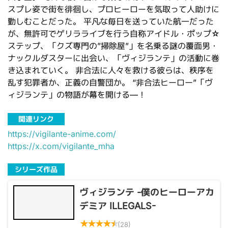
スプレ姿で街を徘徊し、プロヒーローを気取って人助けに
勤しむことだった。 平凡な毎日を送っていた航一だった
が、無許可でゲリラライブを行う自称アイドル・ポップ☆
ステップ、「クズ専門の”掃除屋”」を名乗る謎の覆面男・
ナックルダスターに出会い、「ヴィジランテ」の活動に巻
き込まれていく。 非合法に人々を救ける彼らは、秩序を
乱す犯罪者か、正義の自警団か。 “非合法ヒーロー”「ヴ
ィジランテ」の物語が幕を開ける―！
関連リンク
https://vigilante-anime.com/
https://x.com/vigilante_mha
シリーズ作品
ヴィジランテ -僕のヒーローアカ
デミア ILLEGALS-
★
★
★
★
★
(28)