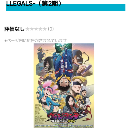
LLEGALS-（第2期）
評価なし
★
★
★
★
★
(0)
※ページ内に広告が含まれています