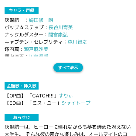
キャラ・声優
灰廻航一：
梅田修一朗
ポップ☆ステップ：
長谷川育美
ナックルダスター：
間宮康弘
キャプテン・セレブリティ：
森川智之
塚内真：
瀬戸麻沙美
塚内直正：
川島得愛
すべて表示
主題歌・挿入歌
【OP曲】
「CATCH!!!」
すりぃ
【ED曲】
「ミス・ユー」
シャイトープ
あらすじ
灰廻航一は、ヒーローに憧れながらも夢を諦めた冴えない
大学生。 そんな彼の密かな楽しみは、オールマイトのコ