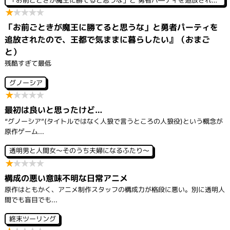
ゲ
★
★
★
★
★
ー
シ
「お前ごときが魔王に勝てると思うな」と勇者パーティを
ョ
ン
追放されたので、王都で気ままに暮らしたい』（おまご
と）
残酷すぎて最低
グノーシア
★
★
★
★
★
最初は良いと思ったけど…
“グノーシア”(タイトルではなく人狼で言うところの人狼役)という概念が
原作ゲーム...
透明男と人間女～そのうち夫婦になるふたり～
★
★
★
★
★
構成の悪い意味不明な日常アニメ
原作はともかく、アニメ制作スタッフの構成力が格段に悪い。別に透明人
間でも盲目でも...
終末ツーリング