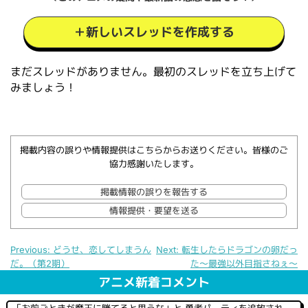
＋新しいスレッドを作成する
まだスレッドがありません。最初のスレッドを立ち上げて
みましょう！
掲載内容の誤りや情報提供はこちらからお送りください。皆様のご
協力感謝いたします。
掲載情報の誤りを報告する
情報提供・要望を送る
Previous:
どうせ、恋してしまうん
Next:
転生したらドラゴンの卵だっ
だ。（第2期）
た～最強以外目指さねぇ～
投
稿
アニメ新着コメント
ナ
ビ
「お前ごときが魔王に勝てると思うな」と 勇者パ―ティを追放されたので、王都で気ままに暮らしたい