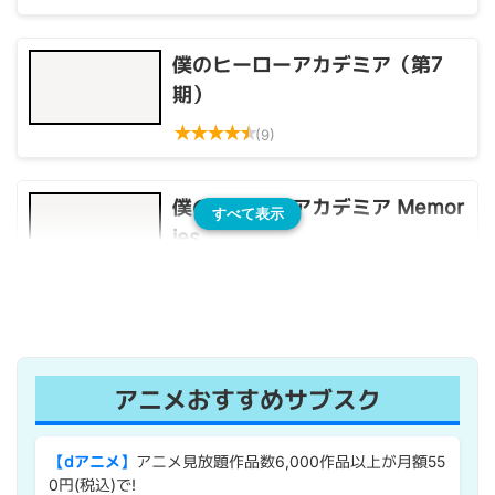
僕のヒーローアカデミア（第7
期）
★
★
★
★
★
(9)
僕のヒーローアカデミア Memor
すべて表示
ies
★
★
★
★
★
(1)
アニメおすすめサブスク
【dアニメ】
アニメ見放題作品数6,000作品以上が月額55
0円(税込)で!