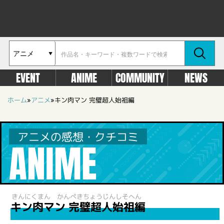
EVENT
ANIME
COMMUNITY
NEWS
ホーム
»
アニメ
»
キン肉マン 完璧超人始祖編
アニメの感想・クチコミ
ANIME
きんにくまん かんぺきちょうじんしそへん
キン肉マン 完璧超人始祖編