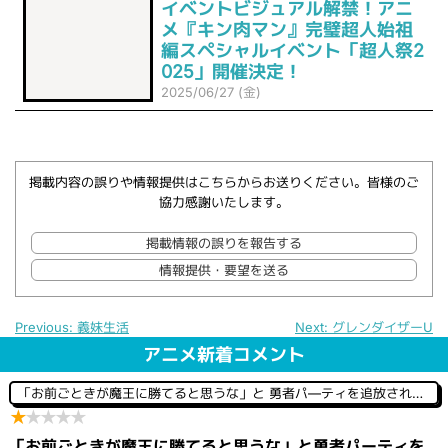
イベントビジュアル解禁！アニ
メ『キン肉マン』完璧超人始祖
編スペシャルイベント「超人祭2
025」開催決定！
2025/06/27 (金)
掲載内容の誤りや情報提供はこちらからお送りください。皆様のご
協力感謝いたします。
掲載情報の誤りを報告する
情報提供・要望を送る
Previous:
義妹生活
Next:
グレンダイザーU
投
アニメ新着コメント
稿
ナ
「お前ごときが魔王に勝てると思うな」と 勇者パ―ティを追放されたので、王都で気ままに暮らしたい
ビ
★
★
★
★
★
ゲ
ー
「お前ごときが魔王に勝てると思うな」と勇者パーティを