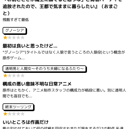
シ
追放されたので、王都で気ままに暮らしたい』（おまご
ョ
ン
と）
残酷すぎて最低
グノーシア
★
★
★
★
★
最初は良いと思ったけど…
“グノーシア”(タイトルではなく人狼で言うところの人狼役)という概念が
原作ゲーム...
透明男と人間女～そのうち夫婦になるふたり～
★
★
★
★
★
構成の悪い意味不明な日常アニメ
原作はともかく、アニメ制作スタッフの構成力が格段に悪い。別に透明人
間でも盲目でも...
終末ツーリング
★
★
★
★
★
いいところは作画だけ
散々匂わせておいて何の伏線も回収されずただ旅をするだけの駄作 私達