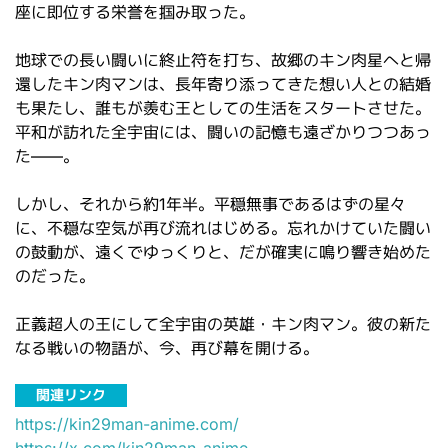
座に即位する栄誉を掴み取った。
地球での長い闘いに終止符を打ち、故郷のキン肉星へと帰
還したキン肉マンは、長年寄り添ってきた想い人との結婚
も果たし、誰もが羨む王としての生活をスタートさせた。
平和が訪れた全宇宙には、闘いの記憶も遠ざかりつつあっ
た――。
しかし、それから約1年半。平穏無事であるはずの星々
に、不穏な空気が再び流れはじめる。忘れかけていた闘い
の鼓動が、遠くでゆっくりと、だが確実に鳴り響き始めた
のだった。
正義超人の王にして全宇宙の英雄・キン肉マン。彼の新た
なる戦いの物語が、今、再び幕を開ける。
関連リンク
https://kin29man-anime.com/