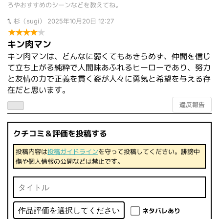
ろやおすすめのシーンなどを教えてね。
1.
杉（sugi）
2025年10月20日 12:27
★
★
★
★
★
キン肉マン
キン肉マンは、どんなに弱くてもあきらめず、仲間を信じ
て立ち上がる純粋で人間味あふれるヒーローであり、努力
と友情の力で正義を貫く姿が人々に勇気と希望を与える存
在だと思います。
違反報告
クチコミ＆評価を投稿する
投稿内容は
投稿ガイドライン
を守って投稿してください。誹謗中
傷や個人情報の公開などは禁止です。
ネタバレあり