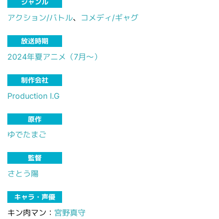
ジャンル
アクション/バトル
、
コメディ/ギャグ
放送時期
2024年夏アニメ（7月～）
制作会社
Production I.G
原作
ゆでたまご
監督
さとう陽
キャラ・声優
キン肉マン：
宮野真守