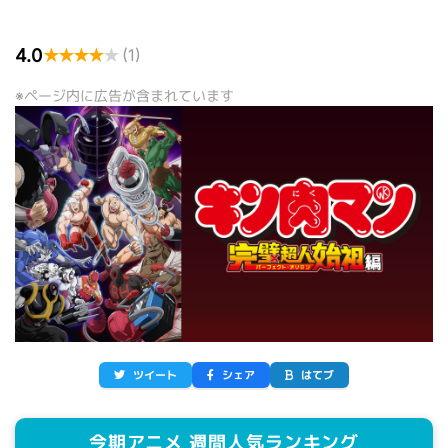
4.0
★
★
★
★
★
(1)
※ページ内に広告が含まれています
ツイート
シェア
はてブ
今期アニメ 週間人気ランキング