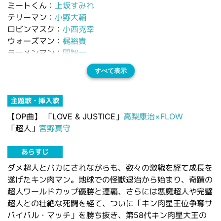
ミートくん：
上坂すみれ
テリーマン：
小野大輔
ロビンマスク：
小西克幸
ウォーズマン：
梶裕貴
ラーメンマン：
関智一
すべて表示
主題歌・挿入歌
【OP曲】
「LOVE & JUSTICE」
高梨康治×FLOW
「超人」
宮野真守
あらすじ
ダメ超人とバカにされながらも、数々の激戦を経て成長を
遂げたキン肉マン。地球での怪獣退治から始まり、奇蹟の
超人ワールドカップ優勝と連覇、さらには悪魔超人や完璧
超人との壮絶な死闘を経て、ついに「キン肉星王位争奪サ
バイバル・マッチ」を勝ち抜き、第58代キン肉星大王の