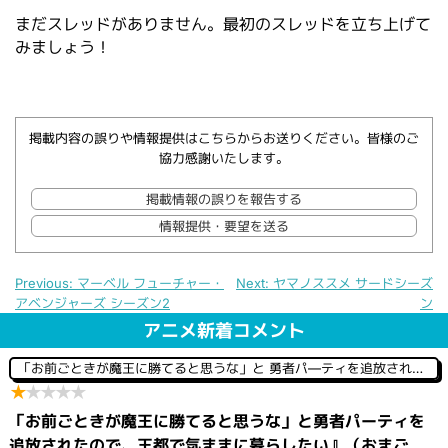
まだスレッドがありません。最初のスレッドを立ち上げて
みましょう！
掲載内容の誤りや情報提供はこちらからお送りください。皆様のご
協力感謝いたします。
掲載情報の誤りを報告する
情報提供・要望を送る
Previous:
マーベル フューチャー・
Next:
ヤマノススメ サードシーズ
アベンジャーズ シーズン2
ン
投
稿
アニメ新着コメント
ナ
ビ
「お前ごときが魔王に勝てると思うな」と 勇者パ―ティを追放されたので、王都で気ままに暮らしたい
ゲ
★
★
★
★
★
ー
シ
「お前ごときが魔王に勝てると思うな」と勇者パーティを
ョ
ン
追放されたので、王都で気ままに暮らしたい』（おまご