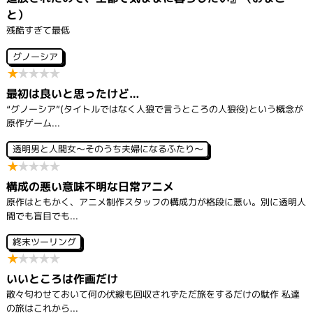
と）
残酷すぎて最低
グノーシア
★
★
★
★
★
最初は良いと思ったけど…
“グノーシア”(タイトルではなく人狼で言うところの人狼役)という概念が
原作ゲーム...
透明男と人間女～そのうち夫婦になるふたり～
★
★
★
★
★
構成の悪い意味不明な日常アニメ
原作はともかく、アニメ制作スタッフの構成力が格段に悪い。別に透明人
間でも盲目でも...
終末ツーリング
★
★
★
★
★
いいところは作画だけ
散々匂わせておいて何の伏線も回収されずただ旅をするだけの駄作 私達
の旅はこれから...