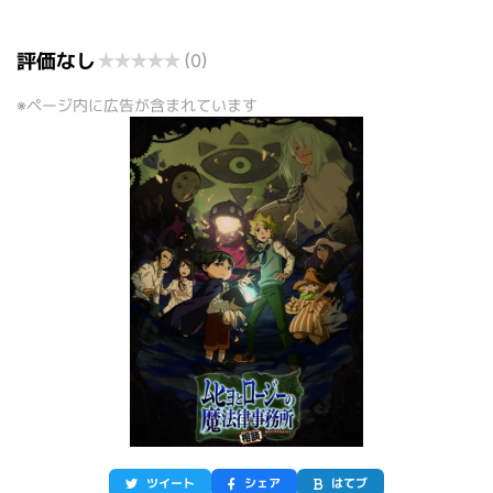
評価なし
★
★
★
★
★
(0)
※ページ内に広告が含まれています
ツイート
シェア
はてブ