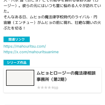
人・六氷 透（ムヒョ）とその助手を務める草野次郎（ロ
ージー）。彼らの元にはいつも霊に悩める人々が訪れてい
た。
そんなある日、ムヒョの魔法律学校時代のライバル・円
宙継（エンチュー）がムヒョの前に現れ、壮絶な闘いの火
ぶたを切る！
関連リンク
https://mahouritsu.com/
https://x.com/mahouritsuanime
シリーズ作品
ムヒョとロージーの魔法律相談
事務所（第2期）
★
★
★
★
★
(0)