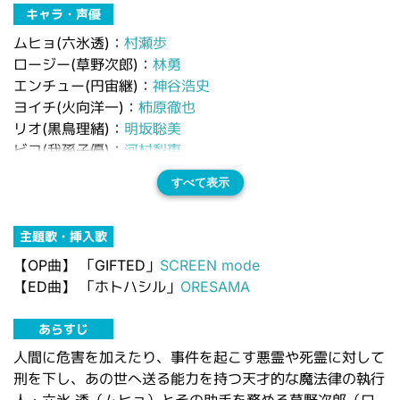
キャラ・声優
ムヒョ(六氷透)：
村瀬歩
ロージー(草野次郎)：
林勇
エンチュー(円宙継)：
神谷浩史
ヨイチ(火向洋一)：
柿原徹也
リオ(黒鳥理緒)：
明坂聡美
ビコ(我孫子優)：
河村梨恵
すべて表示
主題歌・挿入歌
【OP曲】
「GIFTED」
SCREEN mode
【ED曲】
「ホトハシル」
ORESAMA
あらすじ
人間に危害を加えたり、事件を起こす悪霊や死霊に対して
刑を下し、あの世へ送る能力を持つ天才的な魔法律の執行