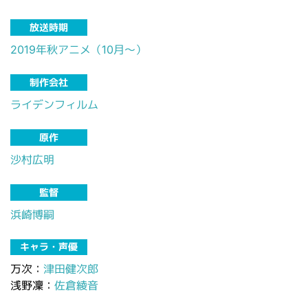
放送時期
2019年秋アニメ（10月～）
制作会社
ライデンフィルム
原作
沙村広明
監督
浜崎博嗣
キャラ・声優
万次：
津田健次郎
浅野凜：
佐倉綾音