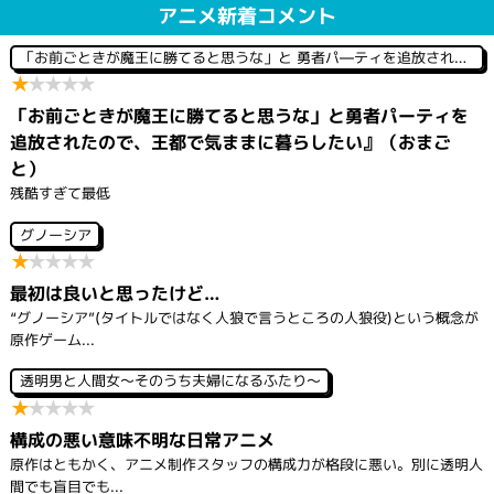
投
アニメ新着コメント
稿
ナ
「お前ごときが魔王に勝てると思うな」と 勇者パ―ティを追放されたので、王都で気ままに暮らしたい
ビ
★
★
★
★
★
ゲ
ー
「お前ごときが魔王に勝てると思うな」と勇者パーティを
シ
追放されたので、王都で気ままに暮らしたい』（おまご
ョ
ン
と）
残酷すぎて最低
グノーシア
★
★
★
★
★
最初は良いと思ったけど…
“グノーシア”(タイトルではなく人狼で言うところの人狼役)という概念が
原作ゲーム...
透明男と人間女～そのうち夫婦になるふたり～
★
★
★
★
★
構成の悪い意味不明な日常アニメ
原作はともかく、アニメ制作スタッフの構成力が格段に悪い。別に透明人
間でも盲目でも...