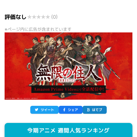
評価なし
★
★
★
★
★
(0)
※ページ内に広告が含まれています
ツイート
シェア
はてブ
今期アニメ 週間人気ランキング