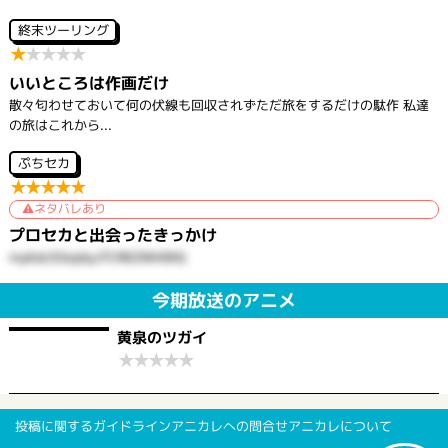
終末ツーリング
★
★
★
★
★
いいところは作画だけ
散々匂わせておいて何の伏線も回収されずただ旅をするだけの駄作 私達
の旅はこれから...
ぷちセカ
★
★
★
★
★
ネタバレあり
プロセカと出会ったきっかけ
myAdc5SojdqJ7CR6ZtM49lQ
今期放送のアニメ
黄泉のツガイ
★
★
★
★
★
投稿に関するガイドライン
アニカレへの問合せ
アニカレについて