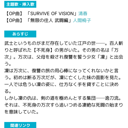
主題歌・挿入歌
【OP曲】
「SURVIVE OF VISION」
清春
【OP曲】
「無限の住人 武闘編」
人間椅子
あらすじ
武士というものがまだ存在していた江戸の世──。百人斬
りと呼ばれた【不死身】の男がいた。その男の名は「万
次」。万次は、父母を殺され復讐を誓う少女「凜」と出会
う。
凜は万次に、復讐の旅の用心棒になってくれないかと言
う。初めは断る万次だが、凜に亡くした妹の面影を見た。
一人では危うい凜の姿に、仕方なく手を貸すことに決め
る。
しかし凜の仇は、剣の道を極めんとする集団──逸刀流。
それは、不死身の万次すら追いつめる凄絶な死闘の始まり
を意味していた。
関連リンク