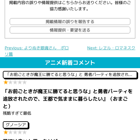
掲載内容の誤りや情報提供はこちらからお送りください。皆様のご
協力感謝いたします。
掲載情報の誤りを報告する
情報提供・要望を送る
Previous:
よりぬき銀魂さん ポロ
Next:
レヱル・ロマネスク
リ篇
投
稿
アニメ新着コメント
ナ
ビ
「お前ごときが魔王に勝てると思うな」と 勇者パ―ティを追放されたので、王都で気ままに暮らしたい
ゲ
★
★
★
★
★
ー
シ
「お前ごときが魔王に勝てると思うな」と勇者パーティを
ョ
ン
追放されたので、王都で気ままに暮らしたい』（おまご
と）
残酷すぎて最低
グノーシア
★
★
★
★
★