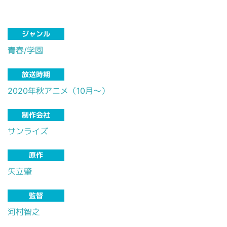
ジャンル
青春/学園
放送時期
2020年秋アニメ（10月～）
制作会社
サンライズ
原作
矢立肇
監督
河村智之