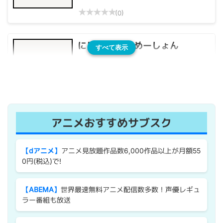
★
★
★
★
★
(0)
にじよん あにめーしょん
すべて表示
★
★
★
★
★
(0)
アニメおすすめサブスク
【dアニメ】
アニメ見放題作品数6,000作品以上が月額55
0円(税込)で!
【ABEMA】
世界最速無料アニメ配信数多数！声優レギュ
ラー番組も放送