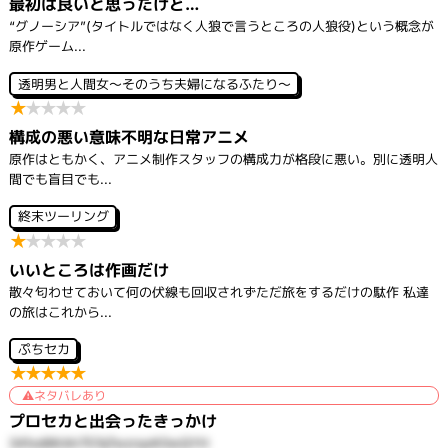
最初は良いと思ったけど…
“グノーシア”(タイトルではなく人狼で言うところの人狼役)という概念が
原作ゲーム...
透明男と人間女～そのうち夫婦になるふたり～
★
★
★
★
★
構成の悪い意味不明な日常アニメ
原作はともかく、アニメ制作スタッフの構成力が格段に悪い。別に透明人
間でも盲目でも...
終末ツーリング
★
★
★
★
★
いいところは作画だけ
散々匂わせておいて何の伏線も回収されずただ旅をするだけの駄作 私達
の旅はこれから...
ぷちセカ
★
★
★
★
★
ネタバレあり
プロセカと出会ったきっかけ
341xd6KAh757qTwzrqxK0wQYH