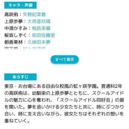
キャラ・声優
高咲侑：
矢野妃菜喜
上原歩夢：
大西亜玖璃
中須かすみ：
相良茉優
桜坂しずく：
前田佳織里
朝香果林：
久保田未夢
宮下愛：
村上奈津実
すべて表示
あらすじ
東京・お台場にある自由な校風の虹ヶ咲学園。普通科2年
の高咲侑は、幼馴染の上原歩夢とともに、スクールアイド
ルの魅力に心を奪われ、「スクールアイドル同好会」の扉
を開いた。夢を追いかける少女たちと共に、時にぶつかり
合い、時に支え合いながら、彼女たちはそれぞれの想いを
重ねていく。