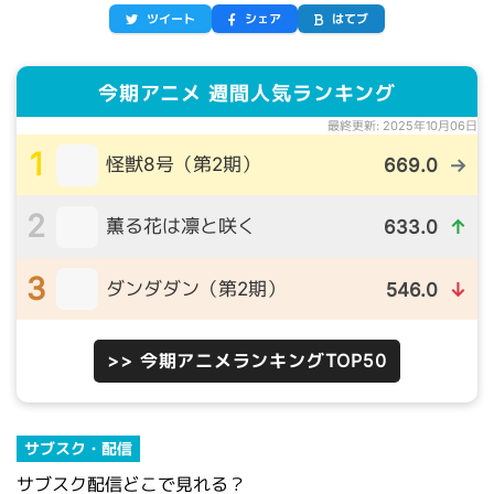
ツイート
シェア
はてブ
今期アニメ 週間人気ランキング
最終更新: 2025年10月06日
1
怪獣8号（第2期）
669.0
→
2
薫る花は凛と咲く
633.0
↑
3
ダンダダン（第2期）
546.0
↓
>> 今期アニメランキングTOP50
サブスク・配信
サブスク配信どこで見れる？