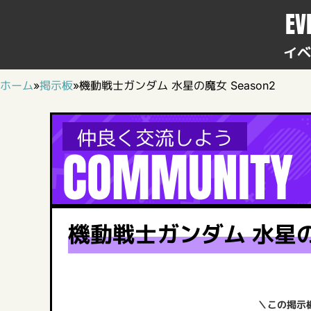
EV
イベ
ホーム
»
掲示板
»
機動戦士ガンダム 水星の魔女 Season2
仲良く交流しよう
COMMUNITY
機動戦士ガンダム 水星の魔
＼この掲示