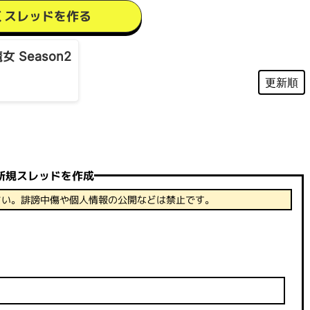
くスレッドを作る
 Season2
に新規スレッドを作成
さい。誹謗中傷や個人情報の公開などは禁止です。