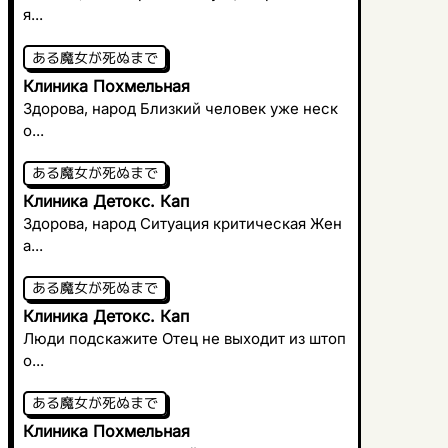
я...
ある魔女が死ぬまで
Клиника Похмельная
Здорова, народ Близкий человек уже неск
о...
ある魔女が死ぬまで
Клиника Детокс. Кап
Здорова, народ Ситуация критическая Жен
а...
ある魔女が死ぬまで
Клиника Детокс. Кап
Люди подскажите Отец не выходит из штоп
о...
ある魔女が死ぬまで
Клиника Похмельная