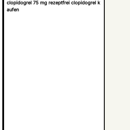
clopidogrel 75 mg rezeptfrei clopidogrel k
aufen