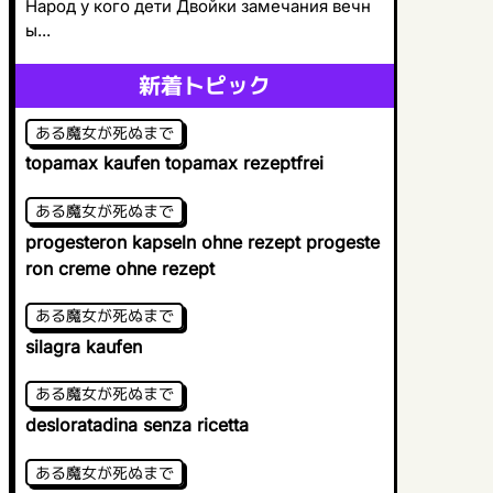
Народ у кого дети Двойки замечания вечн
ы...
新着トピック
ある魔女が死ぬまで
topamax kaufen topamax rezeptfrei
ある魔女が死ぬまで
progesteron kapseln ohne rezept progeste
ron creme ohne rezept
ある魔女が死ぬまで
silagra kaufen
ある魔女が死ぬまで
desloratadina senza ricetta
ある魔女が死ぬまで