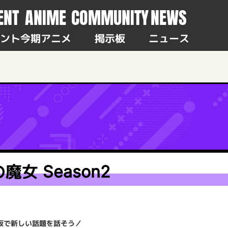
ENT
ANIME
COMMUNITY
NEWS
ント
今期アニメ
掲示板
ニュース
女 Season2
板で新しい話題を話そう／