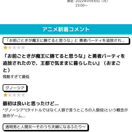
2022年01月10日（月）
放送:
23:00～
アニメ新着コメント
「お前ごときが魔王に勝てると思うな」と 勇者パ―ティを追放されたので、王都で気ままに暮らしたい
★
★
★
★
★
「お前ごときが魔王に勝てると思うな」と勇者パーティを
追放されたので、王都で気ままに暮らしたい』（おまご
と）
残酷すぎて最低
グノーシア
★
★
★
★
★
最初は良いと思ったけど…
“グノーシア”(タイトルではなく人狼で言うところの人狼役)という概念が
原作ゲーム...
透明男と人間女～そのうち夫婦になるふたり～