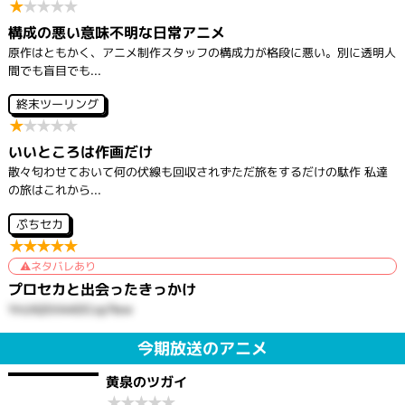
★
★
★
★
★
構成の悪い意味不明な日常アニメ
原作はともかく、アニメ制作スタッフの構成力が格段に悪い。別に透明人
間でも盲目でも...
終末ツーリング
★
★
★
★
★
いいところは作画だけ
散々匂わせておいて何の伏線も回収されずただ旅をするだけの駄作 私達
の旅はこれから...
ぷちセカ
★
★
★
★
★
ネタバレあり
プロセカと出会ったきっかけ
YnUtQ5XAADCcp7lew
今期放送のアニメ
黄泉のツガイ
★
★
★
★
★