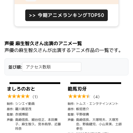
>> 今期アニメランキングTOP50
声優 麻生智久さん出演のアニメ一覧
声優の麻生智久さんが出演するアニメ作品の一覧です。
並び順:
ましろのおと
範馬刃牙
★
★
★
★
★
★
★
★
★
★
（1）
（4）
シンエイ動画
トムス・エンタテインメント
制作:
制作:
羅川真里茂
板垣恵介
原作:
原作:
赤城博昭
平野俊貴
監督:
監督:
島﨑信長、細谷佳正、本田貴
島﨑信長、大塚明夫、大塚芳
声優:
声優:
子、麻生智久、宮本侑芽、近藤
忠、野島健児、小山茉美、土師
玲奈
孝也