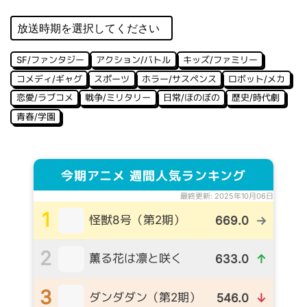
SF/ファンタジー
アクション/バトル
キッズ/ファミリー
コメディ/ギャグ
スポーツ
ホラー/サスペンス
ロボット/メカ
恋愛/ラブコメ
戦争/ミリタリー
日常/ほのぼの
歴史/時代劇
青春/学園
今期アニメ 週間人気ランキング
最終更新: 2025年10月06日
1
怪獣8号（第2期）
669.0
→
2
薫る花は凛と咲く
633.0
↑
3
ダンダダン（第2期）
546.0
↓