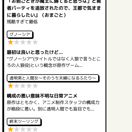
「お前ごときが魔王に勝てると思うな」と勇
者パーティを追放されたので、王都で気まま
に暮らしたい』（おまごと）
残酷すぎて最低
グノーシア
★
★
★
★
★
最初は良いと思ったけど…
“グノーシア”(タイトルではなく人狼で言うとこ
ろの人狼役)という概念が原作ゲーム...
透明男と人間女～そのうち夫婦になるふたり～
★
★
★
★
★
構成の悪い意味不明な日常アニメ
原作はともかく、アニメ制作スタッフの構成力
が格段に悪い。別に透明人間でも盲目でも...
終末ツーリング
★
★
★
★
★