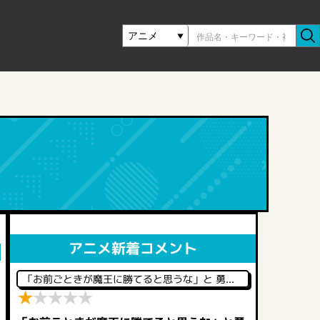
アニメ新着コメント
「お前ごときが魔王に勝てると思うな」と 勇者パ―ティを追放されたので、王都で気ままに暮らしたい
★
★
★
★
★