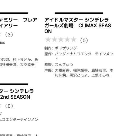
ァミリー フレア
アイドルマスター シンデレラ
イアリー
ガールズ劇場 CLIMAX SEAS
ON
★
（3）
★
★
★
★
★
（0）
ios
制作:
ギャザリング
原作:
バンダイナムコエンターテインメン
ト
中沙耶、村上まどか、角
和多田美咲、大空直美
監督:
まんきゅう
声優:
大橋彩香、福原綾香、原紗友里、木
村珠莉、黒沢ともよ、上坂すみれ
ター シンデレラ
nd SEASON
★
（0）
グ
ムコエンターテインメン
福原綾香、原紗友里、木