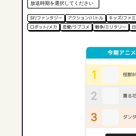
SF/ファンタジー
アクション/バトル
キッズ/ファ
ロボット/メカ
恋愛/ラブコメ
戦争/ミリタリー
日
今期アニメ
1
怪獣8
2
薫る
3
ダンダ