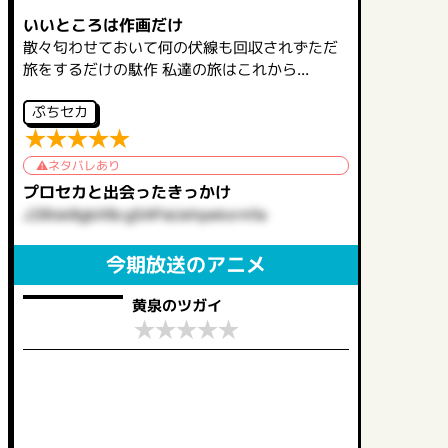
いいところは作画だけ
散々匂わせておいて何の伏線も回収されずただ
旅をするだけの駄作 私達の旅はこれから...
ぷちセカ
★
★
★
★
★
ネタバレあり
プロセカと出会ったきっかけ
J26Isk8gbX8cg5APaUehpekxrm1a
今期放送のアニメ
黄泉のツガイ
★
★
★
★
★