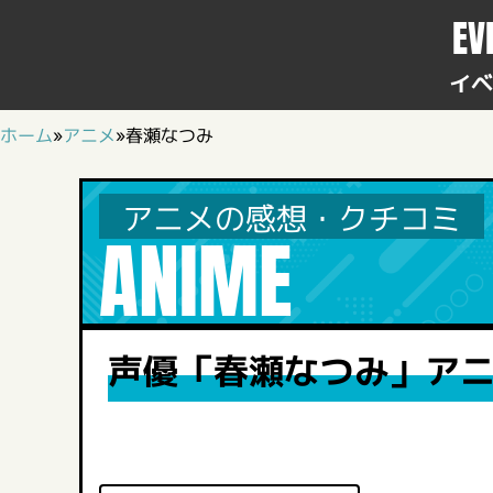
EV
イベ
ホーム
»
アニメ
»
春瀬なつみ
アニメの感想・クチコミ
ANIME
声優「春瀬なつみ」ア