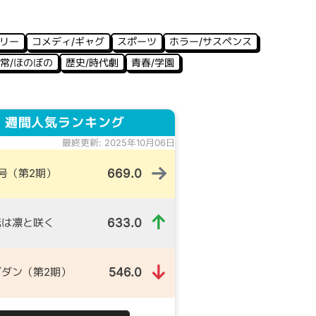
ミリー
コメディ/ギャグ
スポーツ
ホラー/サスペンス
常/ほのぼの
歴史/時代劇
青春/学園
 週間人気ランキング
最終更新: 2025年10月06日
→
669.0
号（第2期）
↑
633.0
花は凛と咲く
↓
546.0
ダン（第2期）