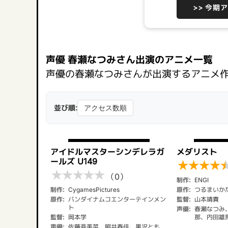
>> 今期
声優 春瀬なつみさん出演のアニメ一覧
声優の春瀬なつみさんが出演するアニメ
並び順:
アイドルマスターシンデレラガ
メダリスト
ールズ U149
★
★
★
★
★
★
★
★
★
（0）
制作:
ENGI
制作:
CygamesPictures
原作:
つるまいか
原作:
バンダイナムコエンターテインメン
監督:
山本靖貴
ト
声優:
春瀬なつみ
監督:
岡本学
那、内田雄
声優:
佐藤亜美菜、照井春佳、黒沢とも