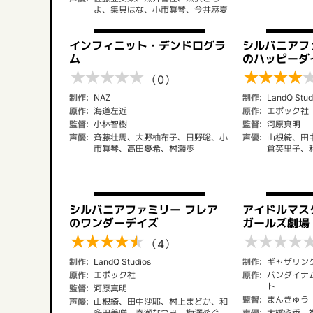
よ、集貝はな、小市眞琴、今井麻夏
インフィニット・デンドログラ
シルバニアフ
ム
のハッピーダ
★
★
★
★
★
★
★
★
★
（0）
制作:
NAZ
制作:
LandQ Stud
原作:
海道左近
原作:
エポック社
監督:
小林智樹
監督:
河原真明
声優:
斉藤壮馬、大野柚布子、日野聡、小
声優:
山根綺、田
市眞琴、高田憂希、村瀬歩
倉英里子、
シルバニアファミリー フレア
アイドルマス
のワンダーデイズ
ガールズ劇場 2
★
★
★
★
★
★
★
★
★
（4）
制作:
LandQ Studios
制作:
ギャザリン
原作:
エポック社
原作:
バンダイナ
ト
監督:
河原真明
監督:
まんきゅう
声優:
山根綺、田中沙耶、村上まどか、和
多田美咲、春瀬なつみ、梅澤めぐ
声優:
大橋彩香、