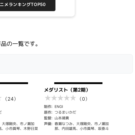
アニメランキングTOP50
作品の一覧です。
メダリスト（第2期）
★
★
★
★
★
★
（24）
（0）
制作:
ENGI
だ
原作:
つるまいかだ
監督:
⼭本靖貴
、大塚剛央、市ノ瀬加
声優:
春瀬なつみ、大塚剛央、市ノ瀬加
馬、小市眞琴、木野日菜
那、内田雄馬、小市眞琴、坂泰斗