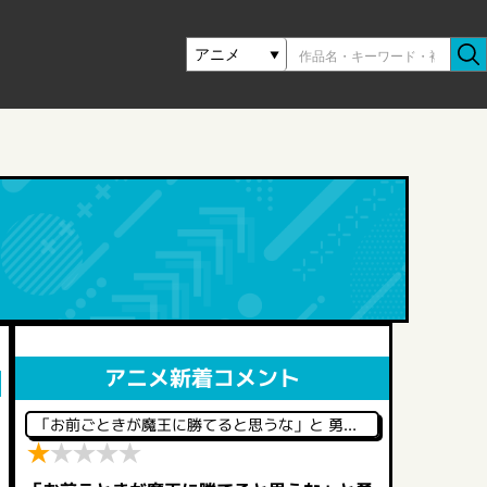
アニメ新着コメント
「お前ごときが魔王に勝てると思うな」と 勇者パ―ティを追放されたので、王都で気ままに暮らしたい
★
★
★
★
★