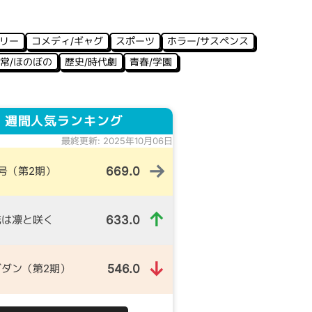
ミリー
コメディ/ギャグ
スポーツ
ホラー/サスペンス
常/ほのぼの
歴史/時代劇
青春/学園
 週間人気ランキング
最終更新: 2025年10月06日
→
669.0
号（第2期）
↑
633.0
花は凛と咲く
↓
546.0
ダン（第2期）