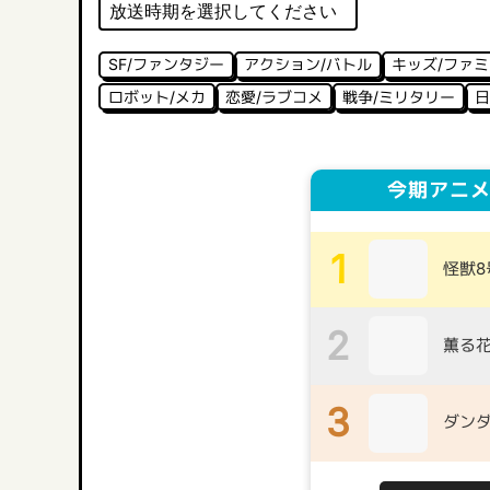
SF/ファンタジー
アクション/バトル
キッズ/ファ
ロボット/メカ
恋愛/ラブコメ
戦争/ミリタリー
日
今期アニメ
1
怪獣8
2
薫る
3
ダンダ