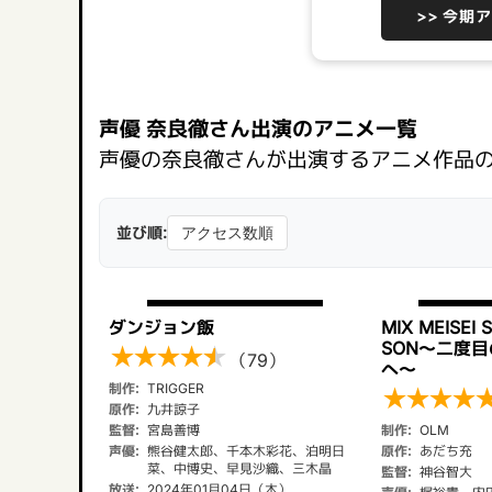
>> 今期
声優 奈良徹さん出演のアニメ一覧
声優の奈良徹さんが出演するアニメ作品
並び順:
ダンジョン飯
MIX MEISEI 
SON～二度
★
★
★
★
★
（79）
へ～
制作:
TRIGGER
★
★
★
★
原作:
九井諒子
監督:
宮島善博
制作:
OLM
声優:
熊谷健太郎、千本木彩花、泊明日
原作:
あだち充
菜、中博史、早見沙織、三木晶
監督:
神谷智大
放送:
2024年01月04日（木）