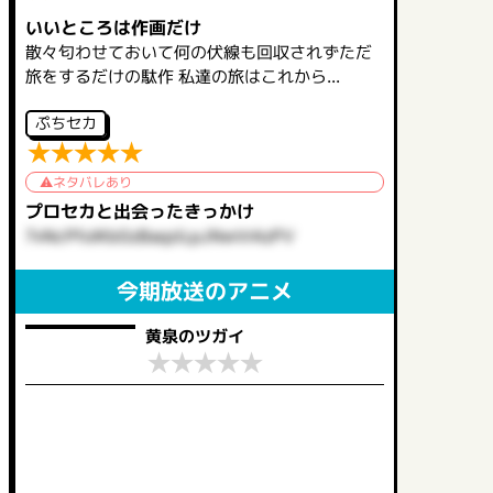
いいところは作画だけ
散々匂わせておいて何の伏線も回収されずただ
旅をするだけの駄作 私達の旅はこれから...
ぷちセカ
★
★
★
★
★
ネタバレあり
プロセカと出会ったきっかけ
7vNcPfoIKbGzBaqziLpJNwVrAzPV
今期放送のアニメ
黄泉のツガイ
★
★
★
★
★