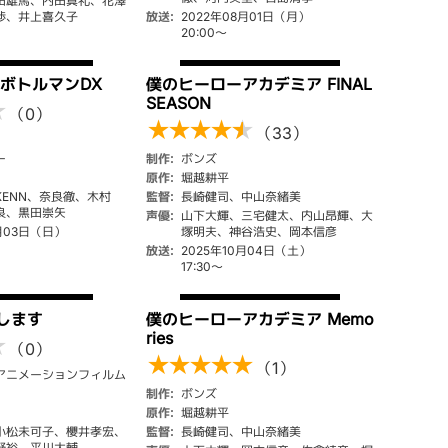
田雄馬、内田真礼、花澤
渉、井上喜久子
放送:
2022年08月01日（月）
20:00～
 ボトルマンDX
僕のヒーローアカデミア FINAL
SEASON
★
（0）
★
★
★
★
★
（33）
ー
制作:
ボンズ
原作:
堀越耕平
KENN、奈良徹、木村
監督:
長崎健司、中山奈緒美
良、黒田崇矢
声優:
山下大輝、三宅健太、内山昂輝、大
月03日（日）
塚明夫、神谷浩史、岡本信彦
放送:
2025年10月04日（土）
17:30～
します
僕のヒーローアカデミア Memo
ries
★
（0）
★
★
★
★
★
（1）
アニメーションフィルム
制作:
ボンズ
原作:
堀越耕平
小松未可子、櫻井孝宏、
監督:
長崎健司、中山奈緒美
野裕、平川大輔