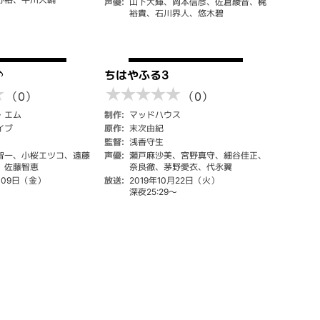
声優:
山下大輝、岡本信彦、佐倉綾音、梶
裕貴、石川界人、悠木碧
♪
ちはやふる3
★
★
★
★
★
★
（0）
（0）
・エム
制作:
マッドハウス
イブ
原作:
末次由紀
監督:
浅香守生
智一、小桜エツコ、遠藤
声優:
瀬戸麻沙美、宮野真守、細谷佳正、
、佐藤智恵
奈良徹、茅野愛衣、代永翼
月09日（金）
放送:
2019年10月22日（火）
深夜25:29～