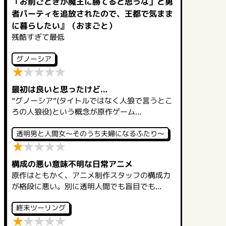
「お前ごときが魔王に勝てると思うな」と勇
者パーティを追放されたので、王都で気まま
に暮らしたい』（おまごと）
残酷すぎて最低
グノーシア
★
★
★
★
★
最初は良いと思ったけど…
“グノーシア”(タイトルではなく人狼で言うとこ
ろの人狼役)という概念が原作ゲーム...
透明男と人間女～そのうち夫婦になるふたり～
★
★
★
★
★
構成の悪い意味不明な日常アニメ
原作はともかく、アニメ制作スタッフの構成力
が格段に悪い。別に透明人間でも盲目でも...
終末ツーリング
★
★
★
★
★