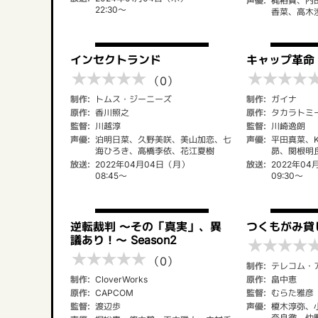
声優:
梶裕貴、内
22:30～
香菜、高木
インセクトランド
キャップ革命
★
★
★
★
★
★
★
★
★
（0）
制作:
トムス・ジーニーズ
制作:
ガイナ
原作:
香川照之
原作:
タカラトミ
監督:
川越淳
監督:
川崎逸朗
声優:
泊明日菜、久野美咲、美山加恋、七
声優:
平田真菜、
海ひろき、高橋李依、花江夏樹
昴、関根明
放送:
2022年04月04日（月）
放送:
2022年04
08:45～
09:30～
逆転裁判 ～その「真実」、異
つくもがみ貸
議あり！～ Season2
★
★
★
★
★
★
★
★
★
（0）
制作:
テレコム・
制作:
CloverWorks
原作:
畠中恵
原作:
CAPCOM
監督:
むらた雅彦
監督:
渡辺歩
声優:
榎木淳弥、
奈良徹、仲