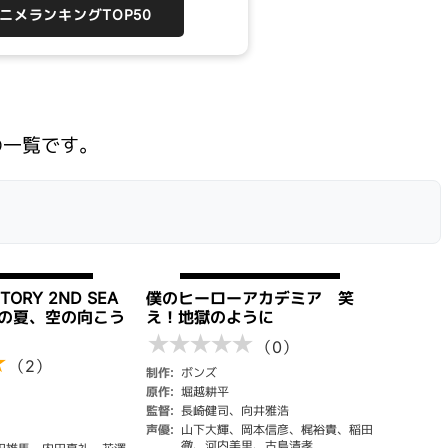
アニメランキングTOP50
の一覧です。
STORY 2ND SEA
僕のヒーローアカデミア 笑
目の夏、空の向こう
え！地獄のように
★
★
★
★
★
（0）
★
（2）
制作:
ボンズ
原作:
堀越耕平
監督:
長崎健司、向井雅浩
声優:
山下大輝、岡本信彦、梶裕貴、稲田
徹、河内美里、古島清孝