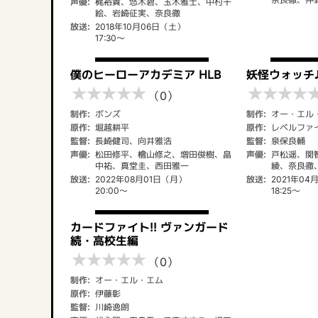
声優:
梶裕貴、悠木碧、玉木雅士、中村千
絵、岩崎征実、奈良徹
放送:
2018年10月06日（土）
17:30～
僕のヒーローアカデミア HLB
妖怪ウォッチ
★
★
★
★
★
★
★
★
★
（0）
制作:
ボンズ
制作:
オー・エル
原作:
堀越耕平
原作:
レベルファ
監督:
長崎健司、向井雅浩
監督:
泉保良輔
声優:
松田修平、檜山修之、増田俊樹、畠
声優:
戸松遥、関
中祐、真堂圭、西田雅一
綾、奈良徹
放送:
2022年08月01日（月）
放送:
2021年04
20:00～
18:25～
カードファイト!! ヴァンガード
続・高校生編
★
★
★
★
★
（0）
制作:
オー・エル・エム
原作:
伊藤彰
監督:
川崎逸朗