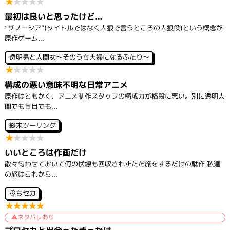
★
★
★
★
★
最初は良いと思ったけど…
“グノーシア”(タイトルではなく人狼で言うところの人狼役)という概念が
原作ゲーム...
透明男と人間女～そのうち夫婦になるふたり～
★
★
★
★
★
構成の悪い意味不明な日常アニメ
原作はともかく、アニメ制作スタッフの構成力が格段に悪い。別に透明人
間でも盲目でも...
終末ツーリング
★
★
★
★
★
いいところは作画だけ
散々匂わせておいて何の伏線も回収されずただ旅をするだけの駄作 私達
の旅はこれから...
ぷちセカ
★
★
★
★
★
ネタバレあり