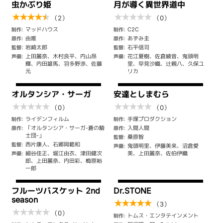
虫かぶり姫
月が導く異世界道中
★
★
★
★
★
★
★
★
★
★
（2）
（0）
マッドハウス
C2C
制作:
制作:
由唯
あずみ圭
原作:
原作:
岩崎太郎
石平信司
監督:
監督:
上田麗奈、木村良平、内山昂
花江夏樹、佐倉綾音、鬼頭明
声優:
声優:
輝、内田雄馬、羽多野渉、佐藤
里、早見沙織、辻親八、久保ユ
元
リカ
オルタンシア・サーガ
安達としまむら
★
★
★
★
★
★
★
★
★
★
（0）
（0）
ライデンフィルム
手塚プロダクション
制作:
制作:
「オルタンシア・サーガ-蒼の騎
入間人間
原作:
原作:
士団-」
桑原智
監督:
西片康人、石郷岡範和
監督:
鬼頭明里、伊藤美来、沼倉愛
声優:
細谷佳正、堀江由衣、津田健次
美、上田麗奈、佐伯伊織
声優:
郎、上田麗奈、内田彩、梅原裕
一郎
フルーツバスケット 2nd
Dr.STONE
season
★
★
★
★
★
（3）
★
★
★
★
★
（0）
トムス・エンタテインメント
制作: