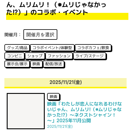
ん、ムリムリ！（※ムリじゃなかっ
た!?）」のコラボ・イベント
開催月：
グッズ/商品
コラボイベント/体験型
コラボカフェ/飲食
コンビニ
ショップ
ファッション
ライブ/ステージ
展示会/展示
映画
配信/放送
2025/11/21(金)
映画
映画「わたしが恋人になれるわけな
いじゃん、ムリムリ!（※ムリじゃな
かった!?）～ネクストシャイン！
～」2025年11月公開
2025/11/21(金)