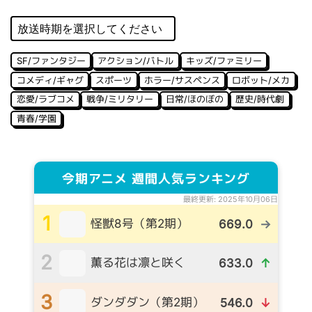
SF/ファンタジー
アクション/バトル
キッズ/ファミリー
コメディ/ギャグ
スポーツ
ホラー/サスペンス
ロボット/メカ
恋愛/ラブコメ
戦争/ミリタリー
日常/ほのぼの
歴史/時代劇
青春/学園
今期アニメ 週間人気ランキング
最終更新: 2025年10月06日
1
怪獣8号（第2期）
669.0
→
2
薫る花は凛と咲く
633.0
↑
3
ダンダダン（第2期）
546.0
↓