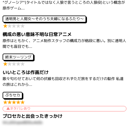
“グノーシア”(タイトルではなく人狼で言うところの人狼役)という概念が
原作ゲーム...
透明男と人間女～そのうち夫婦になるふたり～
★
★
★
★
★
構成の悪い意味不明な日常アニメ
原作はともかく、アニメ制作スタッフの構成力が格段に悪い。別に透明人
間でも盲目でも...
終末ツーリング
★
★
★
★
★
いいところは作画だけ
散々匂わせておいて何の伏線も回収されずただ旅をするだけの駄作 私達
の旅はこれから...
ぷちセカ
★
★
★
★
★
ネタバレあり
プロセカと出会ったきっかけ
XrLz5GvpwBDGu4xDc