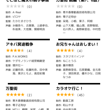
でこぼこ魔女の親子事情
万聖街 続編（第7、8話）
★
★
★
★
★
★
★
★
★
★
（0）
（0）
A-Real
寒木春華動画技術有限公司
制作:
制作:
ピロヤ
零子还有钞
原作:
原作:
たかたまさひろ
呆尾、小榕、栗子、阿根
監督:
監督:
水樹奈々、古賀葵、土師孝也、
山下大輝、福山潤、前野智昭、
声優:
声優:
朴璐美、大地葉、関根明良
石川界人、高野麻里佳、中村悠
一
アキバ冥途戦争
お兄ちゃんはおしまい！
★
★
★
★
★
★
★
★
★
★
（4）
（4）
P.A.WORKS
スタジオバインド
制作:
制作:
ケダモノランド経営戦略室
ねことうふ
原作:
原作:
増井壮一
藤井慎吾
監督:
監督:
近藤玲奈、佐藤利奈、田中美
高野麻里佳、石原夏織、金元寿
声優:
声優:
海、黒沢ともよ、高垣彩陽
子、津田美波、優木かな、日岡
なつみ
万聖街
カラオケ行こ！
★
★
★
★
★
★
★
★
★
★
（2）
（45）
寒木春華動画技術有限公司
動画⼯房
制作:
制作:
零子还有钞
和山やま
原作:
原作:
MTJJ、顧傑、呆尾、小榕、栗
中谷亜沙美
監督:
監督: