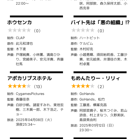
22:00～
咲、阿部敦、森久保祥太郎、小
西克幸
ホウセンカ
バイト先は「悪の組織」!?
★
★
★
★
★
★
★
★
★
★
（0）
（0）
CLAP
ハートビット
制作:
制作:
此元和津也
ケルビム
原作:
原作:
木下麦
木村好克
監督:
監督:
戸塚純貴、小林薫、満島ひか
小越勇輝、須田裕莉香、工藤沙
声優:
声優:
り、宮崎美子、安元洋貴、斉藤
貴、岩元絵美、井澤佳の実、木
壮馬
村卓寛
アポカリプスホテル
もめんたりー・リリィ
★
★
★
★
★
★
★
★
★
★
（13）
（2）
CygamesPictures
GoHands
制作:
制作:
春藤佳奈
GoHands、松竹
監督:
原作:
白砂沙帆、諸星すみれ、東地宏
工藤進、横峯克昌
声優:
監督:
樹、三木眞一郎、木下浩之、チ
阿部菜摘子、桜木つぐみ、若山
声優:
ョー
詩音、村上まなつ、久野美咲、
2025年04月08日（火）
島袋美由利
放送:
深夜25:34～
2025年01月12日（日）
放送:
23:30～