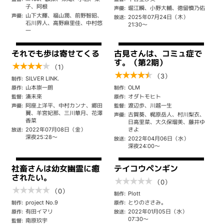
子、阿根
堀江瞬、小野大輔、徳留慎乃佑
声優:
山下大輝、福山潤、前野智昭、
声優:
2025年07月24日（木）
放送:
石川界人、高野麻里佳、中村悠
21:30～
一
それでも歩は寄せてくる
古見さんは、コミュ症で
す。（第2期）
★
★
★
★
★
（1）
★
★
★
★
★
（3）
SILVER LINK.
制作:
山本崇一朗
OLM
原作:
制作:
湊未來
オダトモヒト
監督:
原作:
阿座上洋平、中村カンナ、郷田
渡辺歩、川越一生
声優:
監督:
翼、羊宮妃那、三川華月、花澤
古賀葵、梶原岳人、村川梨衣、
声優:
香菜
日高里菜、大久保瑠美、藤井ゆ
2022年07月08日（金）
きよ
放送:
深夜25:28～
2022年04月06日（水）
放送:
深夜24:00～
社畜さんは幼女幽霊に癒
テイコウペンギン
されたい。
★
★
★
★
★
（0）
★
★
★
★
★
（0）
Plott
制作:
project No.9
とりのささみ。
制作:
原作:
有田イマリ
2022年01月05日（水）
原作:
放送:
07:30～
南原玖宇
監督: