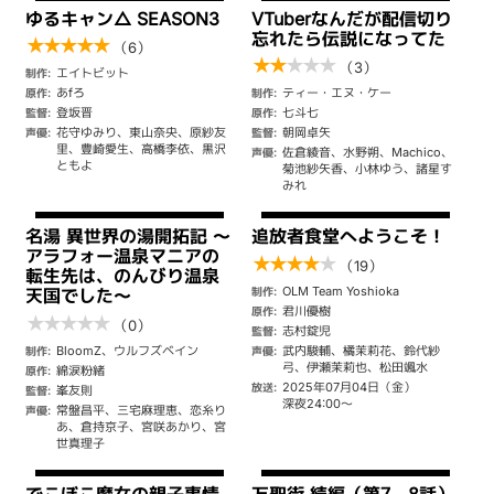
ゆるキャン△ SEASON3
VTuberなんだが配信切り
忘れたら伝説になってた
★
★
★
★
★
（6）
★
★
★
★
★
（3）
エイトビット
制作:
あfろ
ティー・エヌ・ケー
原作:
制作:
登坂晋
七斗七
監督:
原作:
花守ゆみり、東山奈央、原紗友
朝岡卓矢
声優:
監督:
里、豊崎愛生、高橋李依、黒沢
佐倉綾音、水野朔、Machico、
声優:
ともよ
菊池紗矢香、小林ゆう、諸星す
みれ
名湯 異世界の湯開拓記 ～
追放者食堂へようこそ！
アラフォー温泉マニアの
★
★
★
★
★
（19）
転生先は、のんびり温泉
OLM Team Yoshioka
制作:
天国でした～
君川優樹
原作:
★
★
★
★
★
（0）
志村錠児
監督:
BloomZ、ウルフズベイン
武内駿輔、橘茉莉花、鈴代紗
制作:
声優:
弓、伊瀬茉莉也、松田颯水
綿涙粉緒
原作:
2025年07月04日（金）
放送:
峯友則
監督:
深夜24:00～
常盤昌平、三宅麻理恵、恋糸り
声優:
あ、倉持京子、宮咲あかり、宮
世真理子