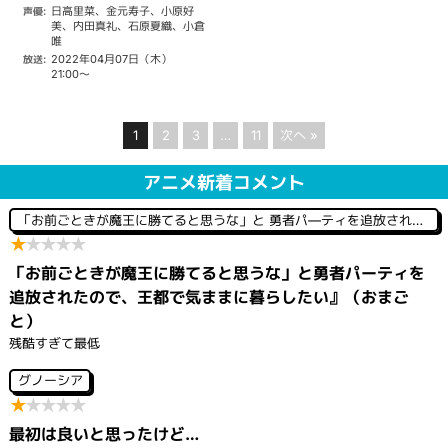
日高里菜、金元寿子、小原好
声優:
美、内田真礼、石原夏織、小倉
唯
2022年04月07日（木）
放送:
21:00～
1
2
3
…
11
次へ »
アニメ新着コメント
「お前ごときが魔王に勝てると思うな」と 勇者パ―ティを追放されたので、王都で気ままに暮らしたい
★
★
★
★
★
「お前ごときが魔王に勝てると思うな」と勇者パーティを
追放されたので、王都で気ままに暮らしたい』（おまご
と）
残酷すぎて最低
グノーシア
★
★
★
★
★
最初は良いと思ったけど…