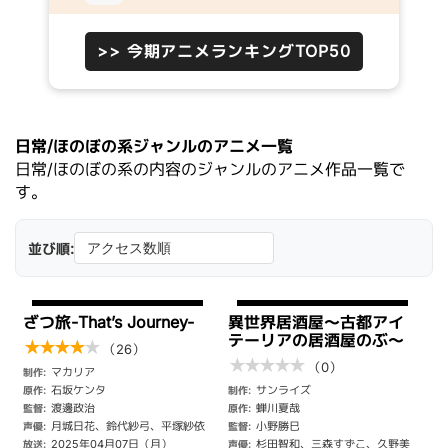
>> 今期アニメランキングTOP50
日常/ほのぼの系ジャンルのアニメ一覧
日常/ほのぼの系の内容のジャンルのアニメ作品一覧で
す。
並び順:
ざつ旅-That’s Journey-
異世界居酒屋～古都アイ
テーリアの居酒屋のぶ～
★
★
★
★
★
（26）
★
★
★
★
★
（0）
マカリア
制作:
石坂ケンタ
サンライズ
原作:
制作:
渡邊政治
蝉川夏哉
監督:
原作:
月城日花、鈴代紗弓、平塚紗依
小野勝巳
声優:
監督:
2025年04月07日（月）
杉田智和、三森すずこ、久野美
放送:
声優: